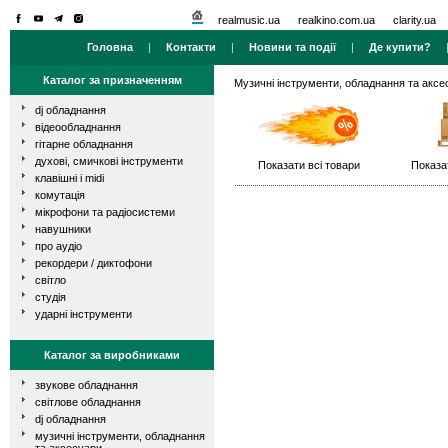
realmusic.ua
realkino.com.ua
clarity.ua
Головна
|
Контакти
|
Новини та події
|
Де купити?
Каталог за призначенням
Музичні інструменти, обладнання та аксе
dj обладнання
відеообладнання
гітарне обладнання
духові, смичкові інструменти
Показати всі товари
Показа
клавішні і midi
комутація
мікрофони та радіосистеми
навушники
про аудіо
рекордери / диктофони
світло
студія
ударні інструменти
Каталог за виробниками
звукове обладнання
світлове обладнання
dj обладнання
музичні інструменти, обладнання