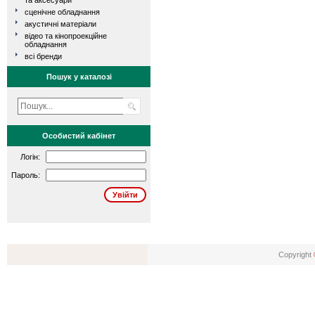
та аксесуари
сценічне обладнання
акустичні матеріали
відео та кінопроекційне
обладнання
всі бренди
Пошук у каталозі
Особистий кабінет
Логін:
Пароль:
Copyright