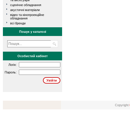
та аксесуари
сценічне обладнання
акустичні матеріали
відео та кінопроекційне
обладнання
всі бренди
Пошук у каталозі
Особистий кабінет
Логін:
Пароль:
Copyright