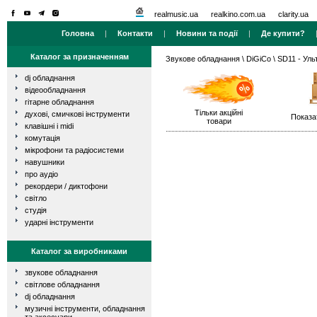
realmusic.ua
realkino.com.ua
clarity.ua
Головна
|
Контакти
|
Новини та події
|
Де купити?
Каталог за призначенням
Звукове обладнання
\
DiGiCo
\ SD11 - Уль
dj обладнання
відеообладнання
гітарне обладнання
Тільки акційні
духові, смичкові інструменти
Показа
товари
клавішні і midi
комутація
мікрофони та радіосистеми
навушники
про аудіо
рекордери / диктофони
світло
студія
ударні інструменти
Каталог за виробниками
звукове обладнання
світлове обладнання
dj обладнання
музичні інструменти, обладнання