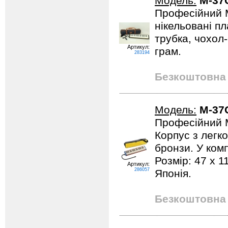
Модель:
M-37
Професійний М
нікельовані пл
трубка, чохол-
Артикул:
грам.
283194
Безкоштовна 
Модель:
M-37
Професійний М
Корпус з легк
бронзи. У ком
Розмір: 47 x 1
Артикул:
286057
Японія.
Безкоштовна 