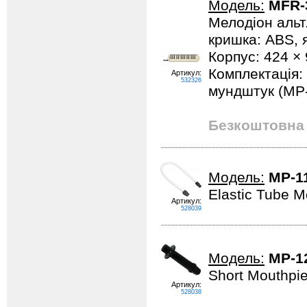
Модель:
MFR-
Мелодіон альт.
кришка: ABS, 
Корпус: 424 × 
Комплектація:
Артикул:
532326
мундштук (MP-
Безкоштовна 
Модель:
MP-1
Elastic Tube M
Артикул:
528039
Модель:
MP-12
Short Mouthpi
Артикул:
528038