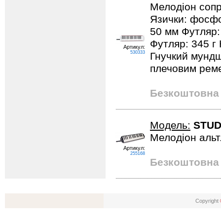
Мелодіон сопр
Язички: фосфо
50 мм Футляр: 
Футляр: 345 г
Артикул:
530333
Гнучкий мундш
плечовим рем
Безкоштовна 
Модель:
STUDY
Мелодіон альт.
Артикул:
255168
Безкоштовна 
Copyright