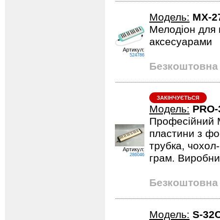
Модель:
MX-2
Мелодіон для п
аксесуарами
Артикул:
524786
Безкоштовна 
ЗАКІНЧУЄТЬСЯ
Модель:
PRO-
Професійний М
пластини з фо
трубка, чохол-
Артикул:
286046
грам. Виробни
Безкоштовна 
Модель:
S-32