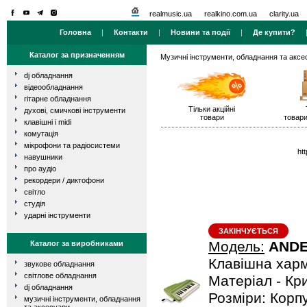
realmusic.ua
realkino.com.ua
clarity.ua
Головна
|
Контакти
|
Новини та події
|
Де купити?
Каталог за призначенням
Музичні інструменти, обладнання та аксе
dj обладнання
відеообладнання
гітарне обладнання
Тільки акційні
духові, смичкові інструменти
товари
товари
клавішні і midi
комутація
мікрофони та радіосистеми
ht
навушники
про аудіо
рекордери / диктофони
світло
студія
ударні інструменти
ЗАКІНЧУЄТЬСЯ
Модель:
ANDE
Каталог за виробниками
Клавішна хармо
звукове обладнання
світлове обладнання
Матеріал - Кр
dj обладнання
Розміри: Корпу
музичні інструменти, обладнання