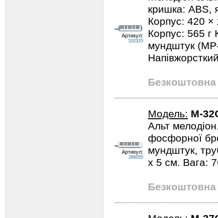
кришка: ABS, 
Корпус: 420 × 
Корпус: 565 г 
Артикул:
532325
мундштук (MP-
Напівжорсткий
Безкоштовна 
Модель:
M-32
Альт мелодіон.
фосфорної бро
мундштук, тру
Артикул:
286055
x 5 см. Вага: 
Безкоштовна 