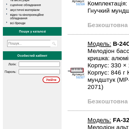
та аксесуари
Артикул:
Комплектація:
532328
сценічне обладнання
Гнучкий мундш
акустичні матеріали
відео та кінопроекційне
обладнання
всі бренди
Безкоштовна 
Пошук у каталозі
Модель:
B-24
Мелодіон басс.
Особистий кабінет
кришка: алюмі
Корпус: 330 × 
Логін:
Корпус: 846 г 
Пароль:
Артикул:
532327
мундштук (MP-
2071)
Безкоштовна 
Модель:
FA-3
Мелодіон альт.