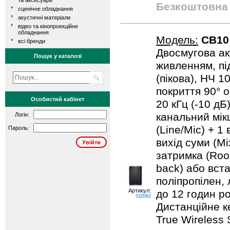
та аксесуари
Безкоштовна 
сценічне обладнання
акустичні матеріали
відео та кінопроекційне
обладнання
Модель:
CB10
всі бренди
Двосмугова ак
Пошук у каталозі
живленням, пі
(пікова), НЧ 1
покриття 90° 
Особистий кабінет
20 кГц (-10 дБ
канальний мік
Логін:
(Line/Mic) + 1
Пароль:
вихід суми (Mi
затримка (Room
back) або вст
поліпропілен, 
Артикул:
до 12 годин ро
532092
Дистанційне к
True Wireless 