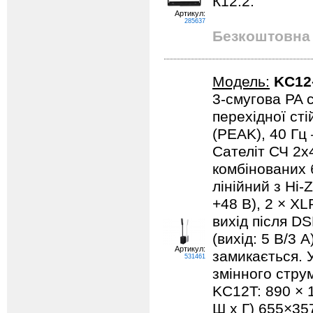
К12.2.
Артикул:
285637
Безкоштовна 
Модель:
KC12
3-смугова PA 
перехідної сті
(PEAK), 40 Гц
Сателіт СЧ 2x
комбінованих 
лінійний з Hi-
+48 В), 2 × XL
вихід після DS
(вихід: 5 В/3 
Артикул:
замикається. 
531461
змінного струм
KC12T: 890 × 1
Ш x Г) 655×35