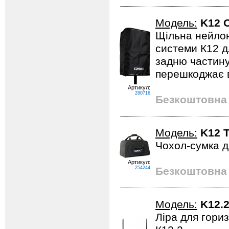
Модель:
K12 
Щільна нейлон
системи К12 дл
задню частину
перешкоджає в
Артикул:
280716
Безкоштовна 
Модель:
K12 T
Чохол-сумка д
Артикул:
254244
Безкоштовна 
Модель:
K12.
Ліра для гори