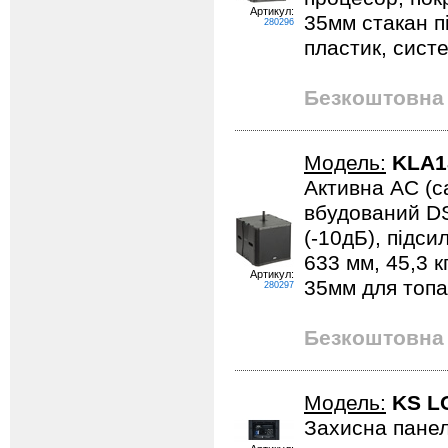
Артикул:
35мм стакан пі
280296
пластик, сист
Безкоштовна 
Модель:
KLA1
Активна АС (с
вбудований DS
(-10дБ), підси
633 мм, 45,3 к
Артикул:
35мм для топа
280297
Безкоштовна 
Модель:
KS L
Захисна панел