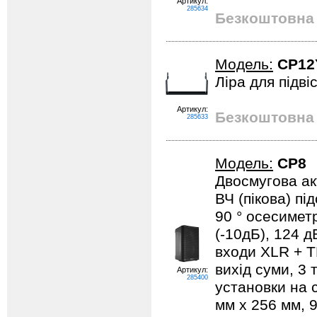
Артикул:
285634
Безкоштовна 
Модель:
CP1
Ліра для підві
Артикул:
Безкоштовна 
285633
Модель:
CP8
Двосмугова ак
ВЧ (пікова) пі
90 ° осесиметр
(-10дБ), 124 
входи XLR + TR
вихід суми, 3 
Артикул:
285400
установки на с
мм x 256 мм, 9