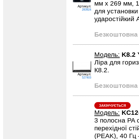
мм x 269 мм, 1
Артикул:
для установки н
283924
ударостійкий 
Безкоштовна 
Модель:
K8.2
Ліра для гори
К8.2.
Артикул:
527403
Безкоштовна 
ЗАКІНЧУЄТЬСЯ
Модель:
KC12
3 полосна PA 
перехідної сті
(PEAK), 40 Гц