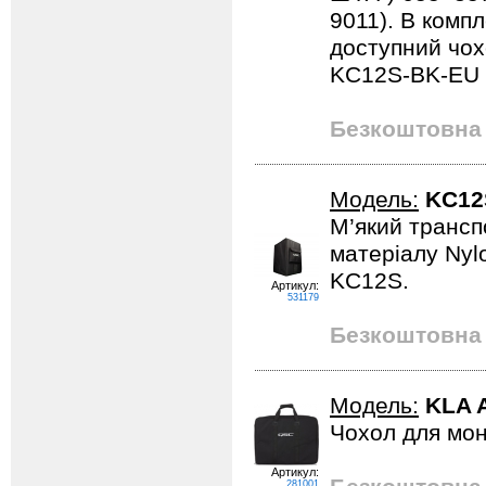
9011). В компл
доступний чо
KC12S-BK-EU 
Безкоштовна 
Модель:
KC12
М’який трансп
матеріалу Nyl
KC12S.
Артикул:
531179
Безкоштовна 
Модель:
KLA 
Чохол для мон
Артикул:
281001