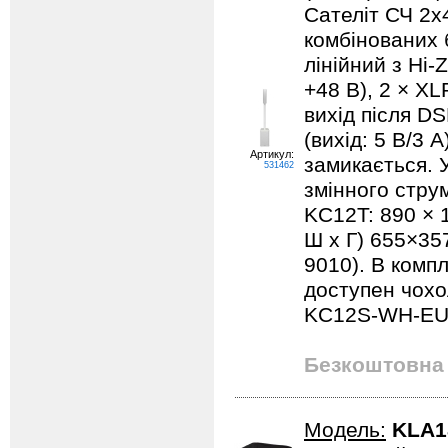
Сателіт СЧ 2x
комбінованих 
лінійний з Hi-
+48 В), 2 × XL
вихід після DS
(вихід: 5 В/3 
Артикул:
замикається. 
531462
змінного струм
KC12T: 890 × 1
Ш x Г) 655×357
9010). В компл
доступен чох
KC12S-WH-EU
Безкоштовна 
Модель:
KLA1