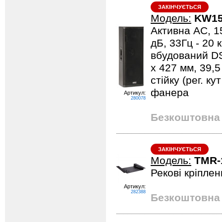
ЗАКІНЧУЄТЬСЯ
Модель:
KW1
Активна АС, 15
дБ, 33Гц - 20 
вбудований DS
x 427 мм, 39,5
стійку (рег. к
фанера
Артикул:
280078
Безкоштовна 
ЗАКІНЧУЄТЬСЯ
Модель:
TMR-
Рекові кріплен
Артикул:
282388
Безкоштовна 