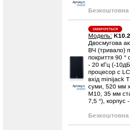
Артикул:
254242
Безкоштовна 
ЗАКІНЧУЄТЬСЯ
Модель:
K10.
Двосмугова ак
ВЧ (тривало) п
покриття 90 °
- 20 кГц (-10д
процесор c LC
вхід minijack 
суми, 520 мм x
Артикул:
283925
М10, 35 мм ста
7,5 °), корпус
Безкоштовна 