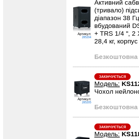
Активний сабв
(тривало) підс
діапазон 38 Гц
вбудований DS
+ TRS 1/4 ", 2
Артикул:
285204
28,4 кг, корпу
Безкоштовна 
ЗАКІНЧУЄТЬСЯ
Модель:
KS11
Чохол нейлоно
Артикул:
285205
Безкоштовна 
ЗАКІНЧУЄТЬСЯ
Модель:
KS11