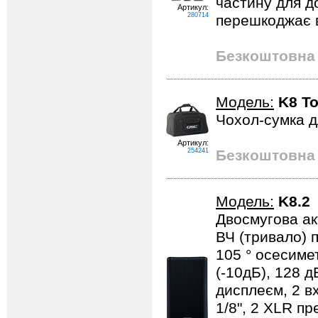
частину для д
Артикул:
280714
перешкоджає в
Безкоштовна 
Модель:
K8 To
Чохол-сумка д
Артикул:
254241
Безкоштовна 
Модель:
K8.2
Двосмугова ак
ВЧ (тривало) п
105 ° осесиме
(-10дБ), 128 
дисплеєм, 2 вх
1/8", 2 XLR пр