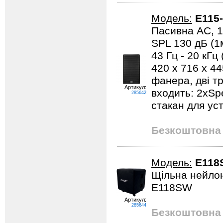
Модель:
E115
Пасивна АС, 15
SPL 130 дБ (1м
43 Гц - 20 кГц
420 x 716 x 44
фанера, дві тр
Артикул:
входить: 2xSp
285642
стакан для ус
Безкоштовна 
Модель:
E118
Щільна нейлон
E118SW
Артикул:
285644
Безкоштовна 