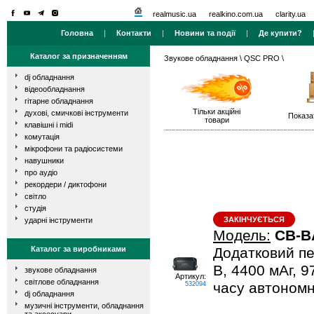
realmusic.ua
realkino.com.ua
clarity.ua
Головна
|
Контакти
|
Новини та події
|
Де купити?
Каталог за призначенням
Звукове обладнання
\
QSC PRO
\
dj обладнання
відеообладнання
гітарне обладнання
Тільки акційні
духові, смичкові інструменти
Показа
товари
клавішні і midi
комутація
мікрофони та радіосистеми
навушники
про аудіо
рекордери / диктофони
світло
студія
ЗАКІНЧУЄТЬСЯ
ударні інструменти
Модель:
CB-B
Каталог за виробниками
Додатковий пе
В, 4400 мАг, 9
звукове обладнання
Артикул:
світлове обладнання
часу автономн
532094
dj обладнання
музичні інструменти, обладнання