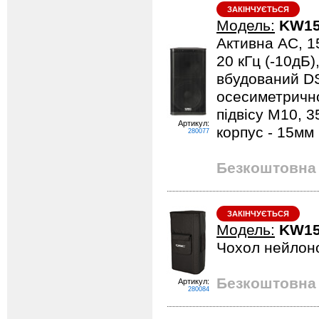
ЗАКІНЧУЄТЬСЯ
Модель:
KW1
Активна АС, 15
20 кГц (-10дБ)
вбудований DS
осесиметричное
підвісу М10, 35
Артикул:
корпус - 15мм
280077
Безкоштовна 
ЗАКІНЧУЄТЬСЯ
Модель:
KW15
Чохол нейлон
Безкоштовна 
Артикул:
280084