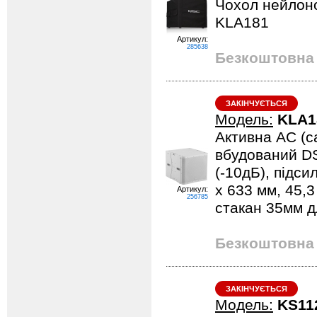
Чохол нейлоно
KLA181
Артикул:
285638
Безкоштовна 
ЗАКІНЧУЄТЬСЯ
Модель:
KLA1
Активна АС (с
вбудований DS
(-10дБ), підси
x 633 мм, 45,3
Артикул:
256785
стакан 35мм д
Безкоштовна 
ЗАКІНЧУЄТЬСЯ
Модель:
KS11