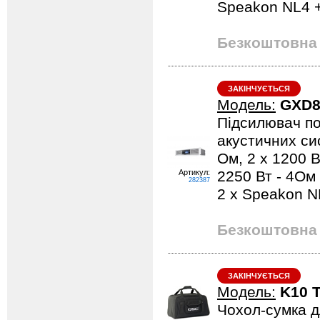
Speakon NL4 +
Безкоштовна 
ЗАКІНЧУЄТЬСЯ
Модель:
GXD
Підсилювач по
акустичних си
Ом, 2 х 1200 В
Артикул:
2250 Вт - 4Ом 
282387
2 х Speakon N
Безкоштовна 
ЗАКІНЧУЄТЬСЯ
Модель:
K10 T
Чохол-сумка д