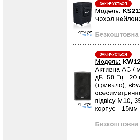
ЗАКІНЧУЄТЬСЯ
Модель:
KS21
Чохол нейлоно
Артикул:
Безкоштовна 
285206
ЗАКІНЧУЄТЬСЯ
Модель:
KW1
Активна АС / м
дБ, 50 Гц - 20
(тривало), вб
осесиметричное
підвісу М10, 35
Артикул:
корпус - 15мм
280076
Безкоштовна 