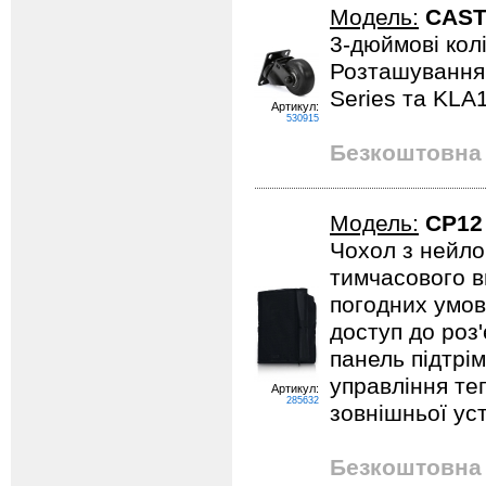
Модель:
CAST
3-дюймові колі
Розташування 
Series та KLA
Артикул:
530915
Безкоштовна 
Модель:
CP12
Чохол з нейло
тимчасового в
погодних умов
доступ до роз
панель підтрім
управління те
Артикул:
285632
зовнішньої ус
Безкоштовна 