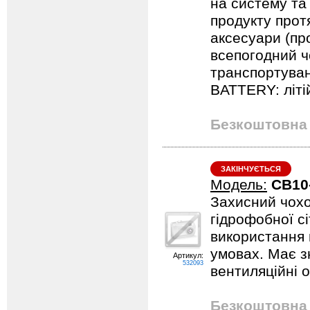
на систему та 
продукту протя
аксесуари (пр
всепогодний ч
транспортуван
BATTERY: літі
Безкоштовна 
ЗАКІНЧУЄТЬСЯ
Модель:
CB10
Захисний чохо
гідрофобної с
використання 
умовах. Має з
Артикул:
532093
вентиляційні 
Безкоштовна 