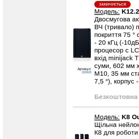
ЗАКІНЧУЄТЬСЯ
Модель:
K12.
Двосмугова ак
ВЧ (тривало) п
покриття 75 °
- 20 кГц (-10д
процесор c LC
вхід minijack 
суми, 602 мм x
Артикул:
М10, 35 мм ста
283926
7,5 °), корпус
Безкоштовна 
Модель:
K8 O
Щільна нейлон
К8 для роботи 