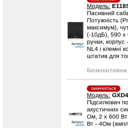
Модель:
E118
Пасивний сабв
Потужність (P
максимум), чут
(-10дБ), 590 x
ручки, корпус 
Артикул:
285643
NL4 і клемні к
штатив для то
Безкоштовна 
ЗАКІНЧУЄТЬСЯ
Модель:
GXD
Підсилювач по
акустичних си
Ом, 2 х 600 Вт
Артикул:
Вт - 4Ом (ампл
282386