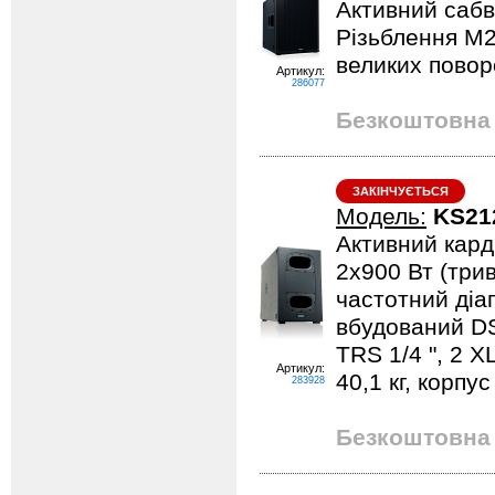
Активний сабв
Різьблення М20
великих повор
Артикул:
286077
Безкоштовна 
ЗАКІНЧУЄТЬСЯ
Модель:
KS21
Активний кард
2х900 Вт (трив
частотний діап
вбудований DS
TRS 1/4 ", 2 X
Артикул:
40,1 кг, корпу
283928
Безкоштовна 