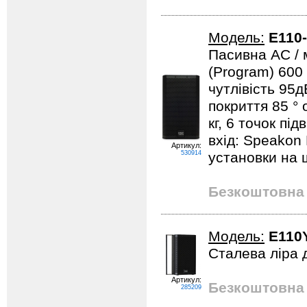
Модель:
E110
Пасивна АС / м
(Program) 600
чутлівість 95дБ
покриття 85 °
кг, 6 точок пі
вхід: Speakon 
Артикул:
530914
установки на 
Безкоштовна 
Модель:
E110
Сталева ліра д
Артикул:
Безкоштовна 
285209