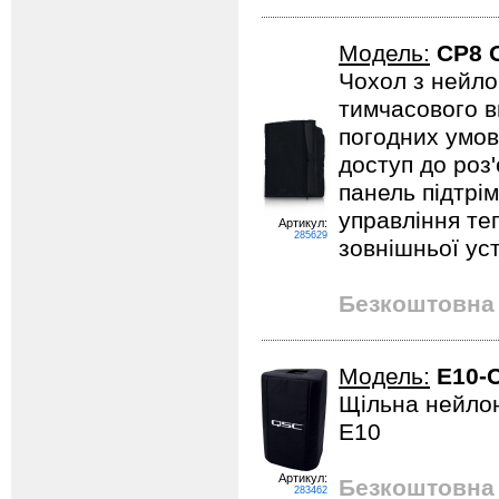
Модель:
CP8 
Чохол з нейло
тимчасового в
погодних умов
доступ до роз
панель підтрім
управління те
Артикул:
285629
зовнішньої ус
Безкоштовна 
Модель:
E10-
Щільна нейлон
E10
Артикул:
Безкоштовна 
283462