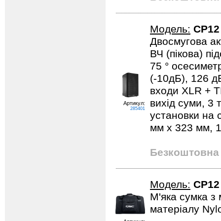
Модель:
CP12
Двосмугова ак
ВЧ (пікова) пі
75 ° осесиметр
(-10дБ), 126 
входи XLR + TR
вихід суми, 3 
Артикул:
285401
установки на с
мм x 323 мм, 1
Безкоштовна 
Модель:
CP12
М'яка сумка з 
матеріалу Nyl