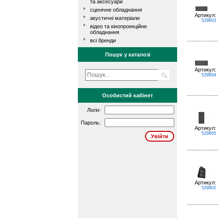
та аксесуари
сценічне обладнання
Артикул:
акустичні матеріали
529803
відео та кінопроекційне
обладнання
всі бренди
Пошук у каталозі
Артикул:
529804
Особистий кабінет
Логін:
Пароль:
Артикул:
529805
Артикул:
529802