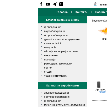
realm
Головна
|
Контакти
|
Новини т
Каталог за призначенням
Звукове об
dj обладнання
відеообладнання
гітарне обладнання
Тіль
духові, смичкові інструменти
т
клавішні і midi
комутація
мікрофони та радіосистеми
навушники
про аудіо
рекордери / диктофони
світло
студія
ударні інструменти
Каталог за виробниками
Артикул:
529806
звукове обладнання
світлове обладнання
dj обладнання
музичні інструменти, обладнання