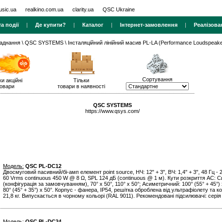
usic.ua
realkino.com.ua
clarity.ua
QSC Ukraine
а події
|
Де купити?
|
Каталог
|
Інтернет-замовлення
|
Реалізова
ладнання
\
QSC SYSTEMS
\ Інсталяційний лінійний масив PL-LA (Performance Loudspeake
Сортування
ки акційні
Тільки
овари
товари в наявності
QSC SYSTEMS
https://www.qsys.com/
Модель:
QSC PL-DC12
Двосмуговий пасивний/бі-амп елемент point source, НЧ: 12" + 3", ВЧ: 1,4" + 3", 48 Гц - 
60 Vrms continuous 450 W @ 8 Ω, SPL 124 дБ (continuous @ 1 м). Кути розкриття АС: С
(конфігурація за замовчуванням), 70° x 50°, 110° x 50°; Асиметричний: 100° (55° + 45°) x 
80° (45° + 35°) x 50°. Корпус - фанера, IP54, решітка оброблена від ультрафіолету та ко
21,8 кг. Випускається в чорному кольорі (RAL 9011). Рекомендовані підсилювачі: сері
Модель:
QSC PL-DC24