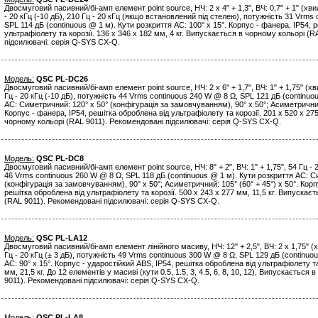
Двосмуговий пасивний/бі-амп елемент point source, НЧ: 2 x 4" + 1,3", ВЧ: 0,7" + 1" (х
- 20 кГц (-10 дБ), 210 Гц - 20 кГц (якщо встановлений під стелею), потужність 31 Vrms
SPL 114 дБ (continuous @ 1 м). Кути розкриття АС: 100° x 15°. Корпус - фанера, IP54, 
ультрафіолету та корозії. 136 x 346 x 182 мм, 4 кг. Випускається в чорному кольорі (
підсилювачі: серія Q-SYS CX-Q.
Модель:
QSC PL-DC26
Двосмуговий пасивний/бі-амп елемент point source, НЧ: 2 x 6" + 1,7", ВЧ: 1" + 1,75" 
Гц - 20 кГц (-10 дБ), потужність 44 Vrms continuous 240 W @ 8 Ω, SPL 121 дБ (continuo
АС: Симетричний: 120° x 50° (конфігурація за замовчуванням), 90° x 50°; Асиметричний:
Корпус - фанера, IP54, решітка оброблена від ультрафіолету та корозії. 201 x 520 x 27
чорному кольорі (RAL 9011). Рекомендовані підсилювачі: серія Q-SYS CX-Q.
Модель:
QSC PL-DC8
Двосмуговий пасивний/бі-амп елемент point source, НЧ: 8" + 2", ВЧ: 1" + 1,75", 54 Гц - 
46 Vrms continuous 260 W @ 8 Ω, SPL 118 дБ (continuous @ 1 м). Кути розкриття АС: С
(конфігурація за замовчуванням), 90° x 50°; Асиметричний: 105° (60° + 45°) x 50°. Корп
решітка оброблена від ультрафіолету та корозії. 500 x 243 x 277 мм, 11,5 кг. Випускає
(RAL 9011). Рекомендовані підсилювачі: серія Q-SYS CX-Q.
Модель:
QSC PL-LA12
Двосмуговий пасивний/бі-амп елемент лінійного масиву, НЧ: 12" + 2,5", ВЧ: 2 x 1,75"
Гц - 20 кГц (± 3 дБ), потужність 49 Vrms continuous 300 W @ 8 Ω, SPL 129 дБ (continuo
АС: 90° x 15°. Корпус - ударостійкий ABS, IP54, решітка оброблена від ультрафіолету та
мм, 21,5 кг. До 12 елементів у масиві (кути 0.5, 1.5, 3, 4.5, 6, 8, 10, 12), Випускається
9011). Рекомендовані підсилювачі: серія Q-SYS CX-Q.
Модель:
QSC PL-LA8