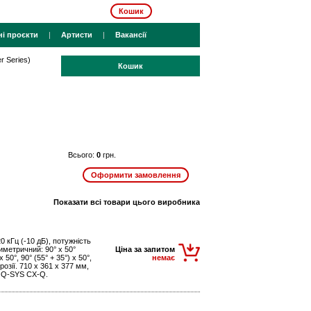
Кошик
ні проєкти
|
Артисти
|
Вакансії
r Series)
Кошик
Всього:
0
грн.
Показати всі товари цього виробника
20 кГц (-10 дБ), потужність
иметричний: 90° x 50°
Ціна за запитом
50°, 90° (55° + 35°) x 50°,
немає
розії. 710 x 361 x 377 мм,
я Q-SYS CX-Q.