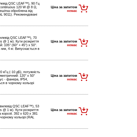
вилевід QSC LEAF™), 90 Гц
 continuous 120 W @ 8 Ω,
Ціна за запитом
решітка оброблена від
немає
RAL 9011). Рекомендовані
(хвилевід QSC LEAF™), 70
us @ 1 м). Кути розкриття
Ціна за запитом
 105° (60° + 45°) x 50°.
немає
5 мм, 4 кг. Випускається в
20 кГц (-10 дБ), потужність
иметричний: 120° x 50°
Ціна за запитом
ус - фанера, IP54,
немає
ться в чорному кольорі
 (хвилевід QSC LEAF™), 53
us @ 1 м). Кути розкриття
Ціна за запитом
 корозії. 392 x 620 x 381
немає
 в чорному кольорі (RAL