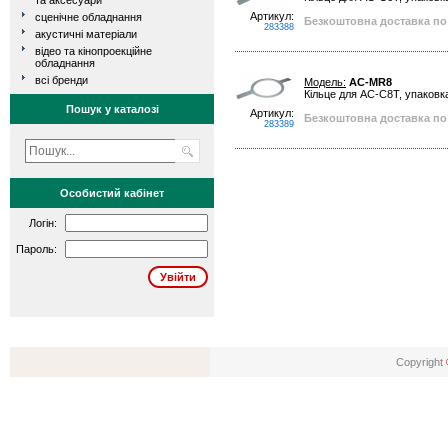
та аксесуари
Артикул:
сценічне обладнання
Безкоштовна доставка по 
283388
акустичні матеріали
відео та кінопроекційне
обладнання
всі бренди
Модель:
AC-MR8
Кільце для AC-С8Т, упаковка
Пошук у каталозі
Артикул:
Безкоштовна доставка по 
283389
Особистий кабінет
Логін:
Пароль:
Copyright