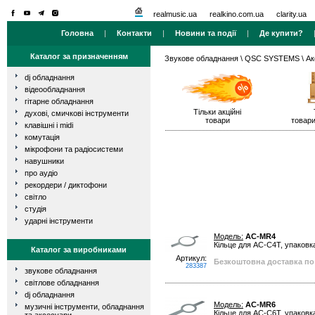
realmusic.ua
realkino.com.ua
clarity.ua
Головна
|
Контакти
|
Новини та події
|
Де купити?
Каталог за призначенням
Звукове обладнання
\
QSC SYSTEMS
\ Ак
dj обладнання
відеообладнання
гітарне обладнання
Тільки акційні
духові, смичкові інструменти
товари
товари
клавішні і midi
комутація
мікрофони та радіосистеми
навушники
про аудіо
рекордери / диктофони
світло
студія
ударні інструменти
Модель:
AC-MR4
Кільце для AC-С4Т, упаковка
Каталог за виробниками
Артикул:
Безкоштовна доставка по 
283387
звукове обладнання
світлове обладнання
dj обладнання
Модель:
AC-MR6
музичні інструменти, обладнання
Кільце для AC-С6Т, упаковка