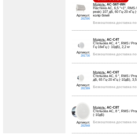
Модель:
AC-S6T-WH
Настінна АС, 6,5 "+1", RMS / 
peak) 107 дБ, 60 Гц-20 кГц (-
Артикул:
колір білий
282590
Безкоштовна доставка по 
Модель:
AC-C4T
Стельова АС, 4 ", RMS / Progr
Гц-16кГц (- 10дБ), 2,2 кг
Артикул:
Безкоштовна доставка по 
281730
Модель:
AC-C6T
Стельова АС, 6 ", RMS / Progr
дБ, 65 Гц-20 кГц (-10дБ), 3,5
Артикул:
Безкоштовна доставка по 
282389
Модель:
AC-C8T
Стельова АС, 8 ", RMS / Progr
(-10дБ)
Безкоштовна доставка по 
Артикул:
282948