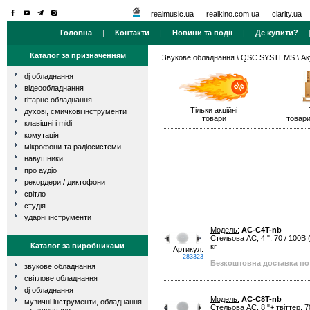
realmusic.ua
realkino.com.ua
clarity.ua
Головна
|
Контакти
|
Новини та події
|
Де купити?
Каталог за призначенням
Звукове обладнання
\
QSC SYSTEMS
\ Ак
dj обладнання
відеообладнання
гітарне обладнання
Тільки акційні
духові, смичкові інструменти
товари
товари
клавішні і midi
комутація
мікрофони та радіосистеми
навушники
про аудіо
рекордери / диктофони
світло
студія
ударні інструменти
Модель:
AC-C4T-nb
Стельова АС, 4 ", 70 / 100В (
Каталог за виробниками
кг
Артикул:
283323
Безкоштовна доставка по 
звукове обладнання
світлове обладнання
dj обладнання
Модель:
AC-C8T-nb
музичні інструменти, обладнання
Стельова АС, 8 "+ твіттер, 70