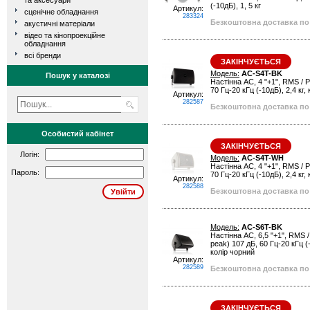
та аксесуари
(-10дБ), 1, 5 кг
Артикул:
сценічне обладнання
283324
Безкоштовна доставка по 
акустичні матеріали
відео та кінопроекційне
обладнання
всі бренди
ЗАКІНЧУЄТЬСЯ
Модель:
AC-S4T-BK
Пошук у каталозі
Настінна АС, 4 "+1", RMS / Pr
70 Гц-20 кГц (-10дБ), 2,4 кг,
Артикул:
282587
Безкоштовна доставка по 
Особистий кабінет
ЗАКІНЧУЄТЬСЯ
Логін:
Модель:
AC-S4T-WH
Настінна АС, 4 "+1", RMS / Pr
Пароль:
70 Гц-20 кГц (-10дБ), 2,4 кг,
Артикул:
282588
Безкоштовна доставка по 
Модель:
AC-S6T-BK
Настінна АС, 6,5 "+1", RMS / 
peak) 107 дБ, 60 Гц-20 кГц (-
колір чорний
Артикул:
282589
Безкоштовна доставка по 
ЗАКІНЧУЄТЬСЯ