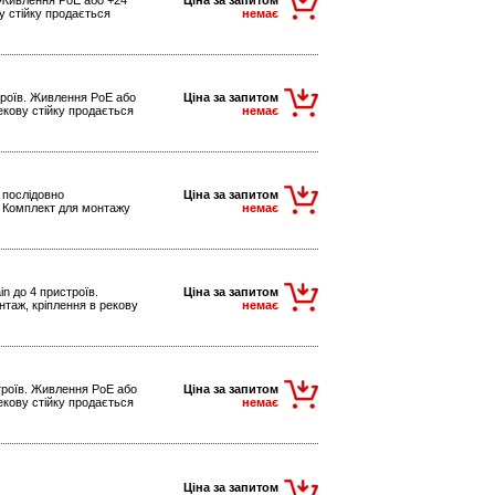
 Живлення PoE або +24
Ціна за запитом
у стійку продається
немає
троїв. Живлення PoE або
Ціна за запитом
екову стійку продається
немає
 послідовно
Ціна за запитом
. Комплект для монтажу
немає
in до 4 пристроїв.
Ціна за запитом
таж, кріплення в рекову
немає
строїв. Живлення PoE або
Ціна за запитом
екову стійку продається
немає
Ціна за запитом