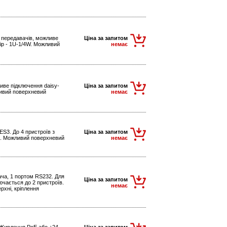
 передавачів, можливе
Ціна за запитом
ір - 1U-1/4W. Можливий
немає
иве підключення daisy-
Ціна за запитом
ливий поверхневий
немає
S3. До 4 пристроїв з
Ціна за запитом
C. Можливий поверхневий
немає
ача, 1 портом RS232. Для
Ціна за запитом
ючається до 2 пристроїв.
немає
рхні, кріплення