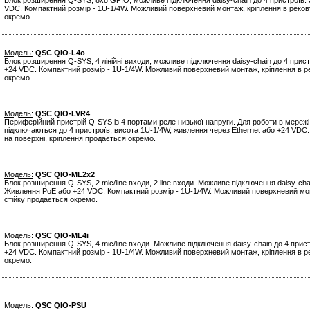
Блок розширення Q-SYS, 8х8 GPIO, можливе підключення daisy-chain до 4 пристроїв.
VDC. Компактний розмір - 1U-1/4W. Можливий поверхневий монтаж, кріплення в реков
окремо.
Модель:
QSC QIO-L4o
Блок розширення Q-SYS, 4 лінійні виходи, можливе підключення daisy-chain до 4 прис
+24 VDC. Компактний розмір - 1U-1/4W. Можливий поверхневий монтаж, кріплення в р
окремо.
Модель:
QSC QIO-LVR4
Периферійний пристрій Q-SYS із 4 портами реле низької напруги. Для роботи в мережі
підключаються до 4 пристроїв, висота 1U-1/4W, живлення через Ethernet або +24 VDC
на поверхні, кріплення продається окремо.
Модель:
QSC QIO-ML2x2
Блок розширення Q-SYS, 2 mic/line входи, 2 line входи. Можливе підключення daisy-cha
Живлення PoE або +24 VDC. Компактний розмір - 1U-1/4W. Можливий поверхневий мон
стійку продається окремо.
Модель:
QSC QIO-ML4i
Блок розширення Q-SYS, 4 mic/line входи. Можливе підключення daisy-chain до 4 при
+24 VDC. Компактний розмір - 1U-1/4W. Можливий поверхневий монтаж, кріплення в р
окремо.
Модель:
QSC QIO-PSU