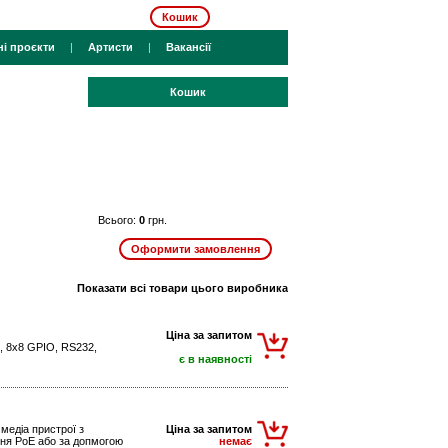
Кошик
ні проєкти
|
Артисти
|
Вакансії
Кошик
Всього:
0
грн.
Показати всі товари цього виробника
Ціна за запитом
), 8х8 GPIO, RS232,
є в наявності
медіа пристрої з
Ціна за запитом
ння PoE або за допмогою
немає