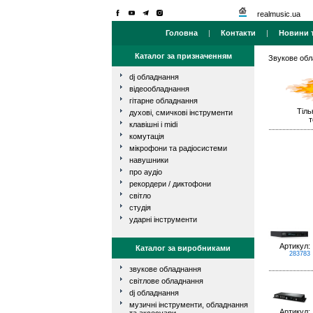
realmusic.ua
Головна
|
Контакти
|
Новини т
Каталог за призначенням
Звукове об
dj обладнання
відеообладнання
гітарне обладнання
Тіль
духові, смичкові інструменти
т
клавішні і midi
комутація
мікрофони та радіосистеми
навушники
про аудіо
рекордери / диктофони
світло
студія
ударні інструменти
Артикул:
Каталог за виробниками
283783
звукове обладнання
світлове обладнання
dj обладнання
музичні інструменти, обладнання
Артикул: