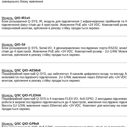
зовнішнього блоку живлення
Модель:
QIO-IR1x4
Блок розширення Q-SYS, IR, модуль для підключення 1 інфрачервоних приймачів та 4
підключення daisy-chain до 4 пристроїв. Живлення PoE або +24 VDC. Компактний розм
поверхневий монтаж, кріплення в рекову стійку продається окремо.
Модель:
QIO-S4
Блок розширення Q-SYS, Serial I/O, 4 двонаправлених послідовних порти RS232, можл
chain до 4 пристроїв. Живлення PoE або +24 VDC. Компактний розмір - 1U-1/4W. Мож
монтаж, кріплення в рекову стійку продається окремо.
Модель:
QSC QIO-AES8x8
Периферійний пристрій Q-SYS, що забезпечує 8 каналів цифрового входу та виходу AE
можливістю послідовного підключення. 1U-1/4W, живлення через Ethernet або +24 VD
монтаж, кріплення в рекову стійку продається окремо.
Модель:
QSC QIO-FLEX4A
Периферійний пристрій Q-SYS із 4 портами FLEX I/O, 4x8 GPIO, 2 виходами підсилюв
роботи в мережі послідовно підключаються до 4 пристроїв, живлення послідовно підкл
Висота 1U-1/2W, живлення через Ethernet або +24 VDC. Комплект для монтажу на пове
продається окремо.
Модель:
QSC QIO-GP8x8