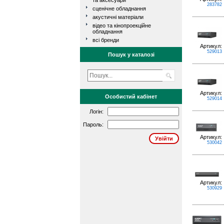
та аксесуари
283782
сценічне обладнання
акустичні матеріали
відео та кінопроекційне
обладнання
всі бренди
Артикул:
529013
Пошук у каталозі
Артикул:
Особистий кабінет
529014
Логін:
Пароль:
Артикул:
530042
Артикул:
530929