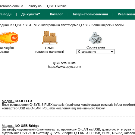
realkino.com.ua
clarity.ua
QSC Ukraine
а події
|
Де купити?
|
Каталог
|
Інтернет-замовлення
|
Реалізова
ладнання
\
QSC SYSTEMS
\ Інтеграційна платформа Q-SYS. Зовнішні реки і блоки
Сортування
ки акційні
Тільки
овари
товари в наявності
QSC SYSTEMS
https://www.qsys.com/
Модель:
I/O-8 FLEX
Блок розширення Q-SYS, 8 FLEX каналів (довільна конфігурація режимів in/out mic/line
конвертер USB на Q-LAN. PoE або живлення від зовнішнього блоку
Модель:
I/O USB Bridge
Багатофункціональній блок-конвертер протоколу Q-LAN на USB, дозволяє інтегрувати 
підтримкою USB 2.0 в систему Q-SYS. 2 порти Q-LAN, 3 +1 USB, HDMI, RS232, живле