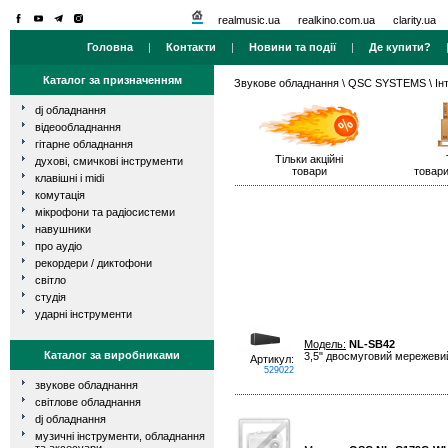
realmusic.ua
realkino.com.ua
clarity.ua
Головна
|
Контакти
|
Новини та події
|
Де купити?
Каталог за призначенням
Звукове обладнання
\
QSC SYSTEMS
\ Ін
dj обладнання
відеообладнання
гітарне обладнання
Тільки акційні
духові, смичкові інструменти
товари
товари
клавішні і midi
комутація
мікрофони та радіосистеми
навушники
про аудіо
рекордери / диктофони
світло
студія
ударні інструменти
Модель:
NL-SB42
Каталог за виробниками
3,5" двосмуговий мережевий
Артикул:
529022
звукове обладнання
світлове обладнання
dj обладнання
музичні інструменти, обладнання