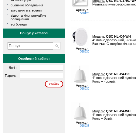
та аксесуари
Модель:
QSC NL-C179C-W
Решітка із нульовою рамкою
сценічне обладнання
Артикул:
акустичні матеріали
530125
відео та кінопроекційне
обладнання
всі бренди
Пошук у каталозі
Модель:
QSC NL-C4-WH
4" повнодіапазонний, низьк
Включає С-подібне кільце та
Артикул:
528935
Особистий кабінет
Логін:
Модель:
QSC NL-P4-BK
Пароль:
4" повнодіапазонний підвіс
Колір – чорний.
Артикул:
528936
Модель:
QSC NL-P4-WH
4" повнодіапазонний підвіс
Колір – білий.
Артикул:
528937