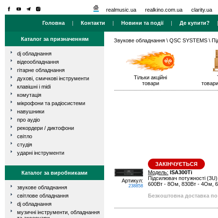
realmusic.ua
realkino.com.ua
clarity.ua
Головна
|
Контакти
|
Новини та події
|
Де купити?
Каталог за призначенням
Звукове обладнання
\
QSC SYSTEMS
\ Пі
dj обладнання
відеообладнання
гітарне обладнання
Тільки акційні
духові, смичкові інструменти
товари
товари
клавішні і midi
комутація
мікрофони та радіосистеми
навушники
про аудіо
рекордери / диктофони
світло
студія
ударні інструменти
ЗАКІНЧУЄТЬСЯ
Модель:
ISA300Ti
Каталог за виробниками
Підсилювач потужності (3U), 
Артикул:
600Вт - 8Ом, 830Вт - 4Ом, 60
238858
звукове обладнання
світлове обладнання
Безкоштовна доставка по 
dj обладнання
музичні інструменти, обладнання