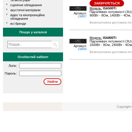
та аксесуари
ЗАКІНЧУЄТЬСЯ
сценічне обладнання
Модель:
ISA500Ti
акустичні матеріали
Підсилювач потужності (3U), 
Артикул:
відео та кінопроекційне
900Вт - 8Ом, 1400Вт - 4Ом, 1
238857
обладнання
Безкоштовна доставка по 
всі бренди
Пошук у каталозі
Модель:
ISA800Ti
Підсилювач потужності (3U), 
1500Вт - 8Ом, 2400Вт - 4Ом, 
Артикул:
238856
Безкоштовна доставка по 
Особистий кабінет
Логін:
Пароль:
Copyright