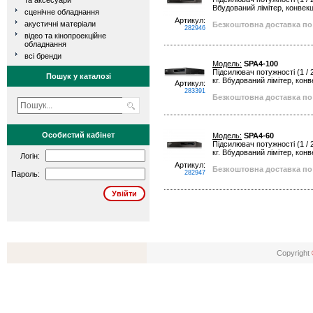
та аксесуари
Вбудований лімітер, конвек
сценічне обладнання
Артикул:
акустичні матеріали
Безкоштовна доставка по 
282946
відео та кінопроекційне
обладнання
всі бренди
Модель:
SPA4-100
Підсилювач потужності (1 / 2
Пошук у каталозі
кг. Вбудований лімітер, кон
Артикул:
283391
Безкоштовна доставка по 
Особистий кабінет
Модель:
SPA4-60
Підсилювач потужності (1 / 2
кг. Вбудований лімітер, кон
Логін:
Артикул:
Безкоштовна доставка по 
282947
Пароль:
Copyright