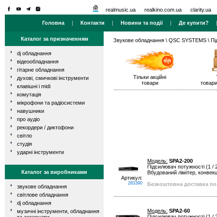
realmusic.ua
realkino.com.ua
clarity.ua
Головна
|
Контакти
|
Новини та події
|
Де купити?
Каталог за призначенням
Звукове обладнання
\
QSC SYSTEMS
\ Пі
dj обладнання
відеообладнання
гітарне обладнання
Тільки акційні
духові, смичкові інструменти
товари
товари
клавішні і midi
комутація
мікрофони та радіосистеми
навушники
про аудіо
рекордери / диктофони
світло
студія
ударні інструменти
Модель:
SPA2-200
Підсилювач потужності (1 / 2U
Каталог за виробниками
Вбудований лімітер, конвек
Артикул:
283390
Безкоштовна доставка по 
звукове обладнання
світлове обладнання
dj обладнання
Модель:
SPA2-60
музичні інструменти, обладнання
Підсилювач потужності (1 / 2U