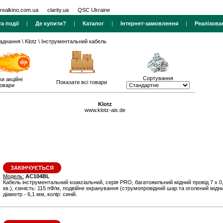
realkino.com.ua
clarity.ua
QSC Ukraine
а події
|
Де купити?
|
Каталог
|
Інтернет-замовлення
|
Реалізова
ладнання
\
Klotz
\ Інструментальний кабель
Сортування
ки акційні
Показати всі товари
овари
Klotz
www.klotz-ais.de
ЗАКІНЧУЄТЬСЯ
Модель:
AC104BL
Кабель інструментальний коаксіальний, серія PRO, багатожильний мідний провід 7 x 
кв.), ємність: 115 пФ/м, подвійне екранування (струмопровідний шар та оголений мідни
діаметр - 6,1 мм, колір: синій.