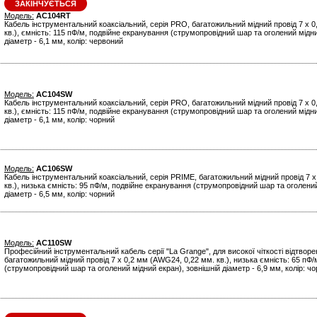
ЗАКІНЧУЄТЬСЯ
Модель:
AC104RT
Кабель інструментальний коаксіальний, серія PRO, багатожильний мідний провід 7 x 
кв.), ємність: 115 пФ/м, подвійне екранування (струмопровідний шар та оголений мідни
діаметр - 6,1 мм, колір: червоний
Модель:
AC104SW
Кабель інструментальний коаксіальний, серія PRO, багатожильний мідний провід 7 x 
кв.), ємність: 115 пФ/м, подвійне екранування (струмопровідний шар та оголений мідни
діаметр - 6,1 мм, колір: чорний
Модель:
AC106SW
Кабель інструментальний коаксіальний, серія PRIME, багатожильний мідний провід 7 
кв.), низька ємність: 95 пФ/м, подвійне екранування (струмопровідний шар та оголений
діаметр - 6,5 мм, колір: чорний
Модель:
AC110SW
Професійний інструментальний кабель серії "La Grange", для високої чіткості відтворе
багатожильний мідний провід 7 x 0,2 мм (AWG24, 0,22 мм. кв.), низька ємність: 65 пФ
(струмопровідний шар та оголений мідний екран), зовнішній діаметр - 6,9 мм, колір: ч