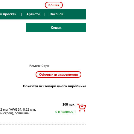
Кошик
ні проєкти
|
Артисти
|
Вакансії
Кошик
Всього:
0
грн.
Показати всі товари цього виробника
108 грн.
0,2 мм (AWG24, 0,22 мм.
є в наявності
й екран), зовнішній