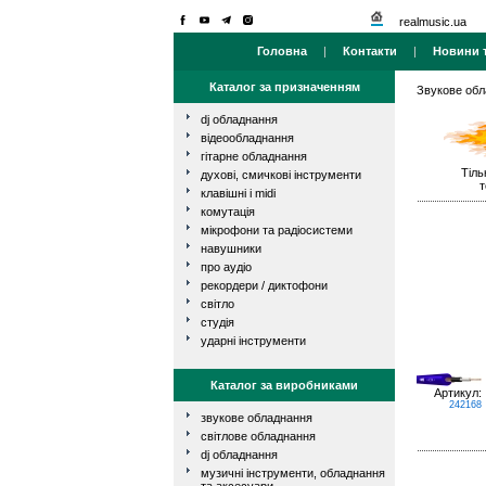
realmusic.ua
Головна
|
Контакти
|
Новини т
Каталог за призначенням
Звукове об
dj обладнання
відеообладнання
гітарне обладнання
Тіль
духові, смичкові інструменти
т
клавішні і midi
комутація
мікрофони та радіосистеми
навушники
про аудіо
рекордери / диктофони
світло
студія
ударні інструменти
Каталог за виробниками
Артикул:
242168
звукове обладнання
світлове обладнання
dj обладнання
музичні інструменти, обладнання