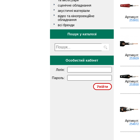
та аксесуари
сценічне обладнання
акустичні матеріали
відео та кінопроекційне
Артикул:
обладнання
253931
всі бренди
Пошук у каталозі
Артикул:
253929
Особистий кабінет
Логін:
Пароль:
Артикул:
253930
Артикул:
254672