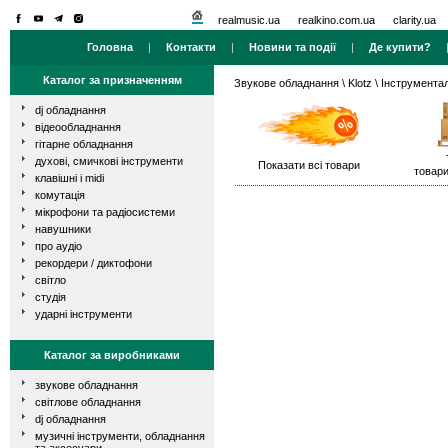
realmusic.ua
realkino.com.ua
clarity.ua
Головна
|
Контакти
|
Новини та події
|
Де купити?
Каталог за призначенням
Звукове обладнання
\
Klotz
\ Інструмента
dj обладнання
відеообладнання
гітарне обладнання
духові, смичкові інструменти
Показати всі товари
товари
клавішні і midi
комутація
мікрофони та радіосистеми
навушники
про аудіо
рекордери / диктофони
світло
студія
ударні інструменти
Каталог за виробниками
звукове обладнання
світлове обладнання
dj обладнання
музичні інструменти, обладнання