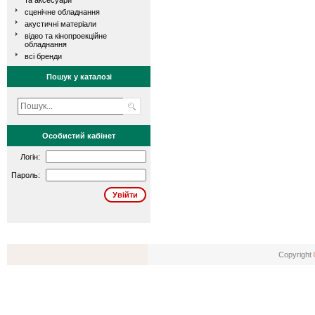
та аксесуари
сценічне обладнання
акустичні матеріали
відео та кінопроекційне
обладнання
всі бренди
Пошук у каталозі
Особистий кабінет
Логін:
Пароль:
Copyright