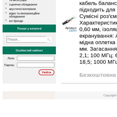
та аксесуари
кабель баланс
сценічне обладнання
підходить для
акустичні матеріали
відео та кінопроекційне
Сумісні роз'
обладнання
всі бренди
Характеристик
0,60 мм, ізоля
Артикул:
Пошук у каталозі
236767
екранування: 
мідна оплетка 
мм. Загасання 
Особистий кабінет
2,1; 100 МГц: 
Логін:
18,5; 1000 МГц
Пароль:
Безкоштовна 
Copyright