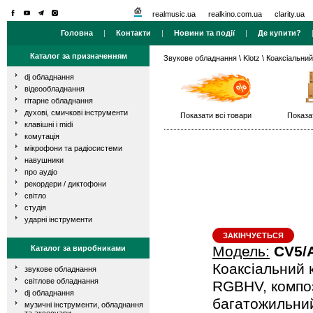
realmusic.ua
realkino.com.ua
clarity.ua
Головна
|
Контакти
|
Новини та події
|
Де купити?
Каталог за призначенням
Звукове обладнання
\
Klotz
\ Коаксіальний
dj обладнання
відеообладнання
гітарне обладнання
духові, смичкові інструменти
Показати всі товари
Показа
клавішні і midi
комутація
мікрофони та радіосистеми
навушники
про аудіо
рекордери / диктофони
світло
студія
ударні інструменти
ЗАКІНЧУЄТЬСЯ
Модель:
CV5/
Каталог за виробниками
Коаксіальний 
звукове обладнання
світлове обладнання
RGBHV, композ
dj обладнання
багатожильний
музичні інструменти, обладнання