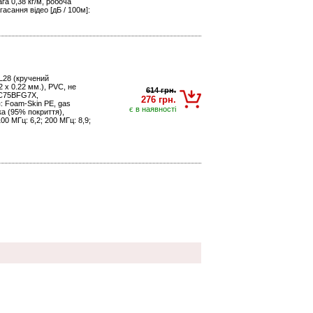
ага 0,38 кг/м, робоча
асання відео [дБ / 100м]:
L28 (кручений
 x 0.22 мм.), PVC, не
614 грн.
BNC75BFG7X,
276 грн.
: Foam-Skin PE, gas
є в наявності
ка (95% покриття),
100 МГц: 6,2; 200 МГц: 8,9;