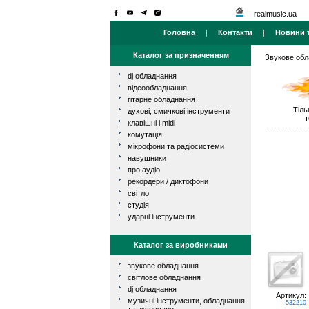
realmusic.ua
Головна
|
Контакти
|
Новини т
Каталог за призначенням
Звукове об
dj обладнання
відеообладнання
гітарне обладнання
Тіль
духові, смичкові інструменти
т
клавішні і midi
комутація
мікрофони та радіосистеми
навушники
про аудіо
рекордери / диктофони
світло
студія
ударні інструменти
Каталог за виробниками
звукове обладнання
світлове обладнання
dj обладнання
Артикул:
музичні інструменти, обладнання
532210