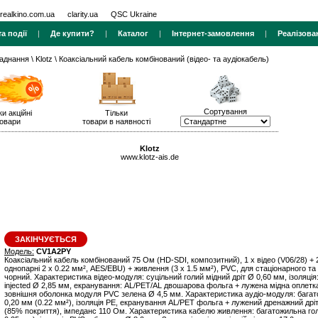
realkino.com.ua
clarity.ua
QSC Ukraine
а події
|
Де купити?
|
Каталог
|
Інтернет-замовлення
|
Реалізова
ладнання
\
Klotz
\ Коаксіальний кабель комбінований (відео- та аудіокабель)
Сортування
ки акційні
Тільки
овари
товари в наявності
Klotz
www.klotz-ais.de
ЗАКІНЧУЄТЬСЯ
Модель:
CV1A2PY
Коаксіальний кабель комбінований 75 Ом (HD-SDI, композитний), 1 x відео (V06/28) + 2
однопарні 2 x 0.22 мм², AES/EBU) + живлення (3 х 1.5 мм²), PVC, для стаціонарного т
чорний. Характеристика відео-модуля: суцільний голий мідний дріт Ø 0,60 мм, ізоляція
injected Ø 2,85 мм, екранування: AL/PET/AL двошарова фольга + лужена мідна оплетк
зовнішня оболонка модуля PVC зелена Ø 4,5 мм. Характеристика аудіо-модуля: багат
0,20 мм (0.22 мм²), ізоляція PE, екранування AL/PET фольга + лужений дренажний дрі
(85% покриття), імпеданс 110 Ом. Характеристика кабелю живлення: багатожильна гола