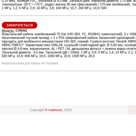
0,25 мм), ізоляція PVC, оболонка Ø 8,0 мм. Загальні дані: зовнішній діаметр 17,0 мм, в
температура -25°C / +70°C, радіус вигину 85 мм (фіксований) / 170 мм (мобільний). Заг
1 МГц: 1,2; 5 МГц: 2,8; 10 МГц: 3,8; 100 МГц: 10,7; 200 МГц: 14,9; 500
ЗАКІНЧУЄТЬСЯ
Модель:
CV5/A2
Коаксіальний кабель комбінований 75 Ом (HD-SDI, YC, RGBHV, композитний), 5 x V06
багатожильний гнучкий провід) + 2 х P01 (мікрофонний кабель балансний однопарний 2
підходить для мобільного використання HD-SDI, чорний. Сумісні роз'єми: Neutrik N
NBNC75BFG7. Характеристика V06L28: суцільній голий мідний дріт, Ø 0,60 мм, ізоляція
injected Ø 4,8 мм, екранування: AL / PET / AL двошарова фольга + лужена мідна оплет
Загальний діаметр : 4,5 мм. Загасання [дБ / 100м]: 1 МГц: 0,8; 5 МГц: 1,6; 10 МГц: 2,1; 
500 МГц: 14,6; 800 МГц: 18,5; 1000 МГц: 20,9; 1500 МГц: 26,0
Безкоштовна доставка по Україні.
Copyright
© realmusic
, 2019