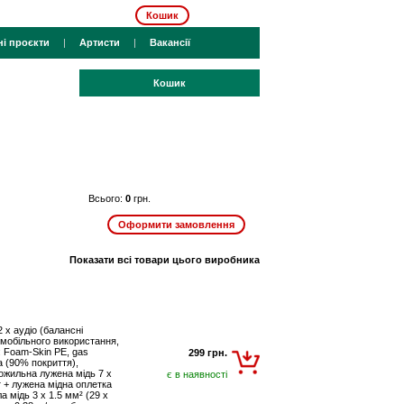
Кошик
ні проєкти
|
Артисти
|
Вакансії
Кошик
Всього:
0
грн.
Показати всі товари цього виробника
 х аудіо (балансні
а мобільного використання,
: Foam-Skin PE, gas
299 грн.
а (90% покриття),
ожильна лужена мідь 7 х
є в наявності
т + лужена мідна оплетка
 мідь 3 х 1.5 мм² (29 х