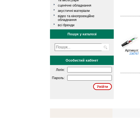
та аксесуари
сценічне обладнання
акустичні матеріали
відео та кінопроекційне
обладнання
всі бренди
Пошук у каталозі
Артикул:
236767
Особистий кабінет
Логін:
Пароль: