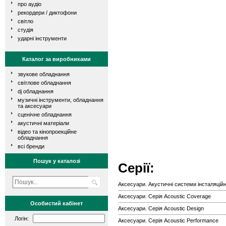
про аудіо
рекордери / диктофони
світло
студія
ударні інструменти
Каталог за виробниками
звукове обладнання
світлове обладнання
dj обладнання
музичні інструменти, обладнання
та аксесуари
сценічне обладнання
акустичні матеріали
відео та кінопроекційне
обладнання
всі бренди
Пошук у каталозі
Серії:
Аксесуари. Акустичні системи інсталяційні
Аксесуари. Серія Acoustic Coverage
Особистий кабінет
Аксесуари. Серія Acoustic Design
Логін:
Аксесуари. Серія Acoustic Performance