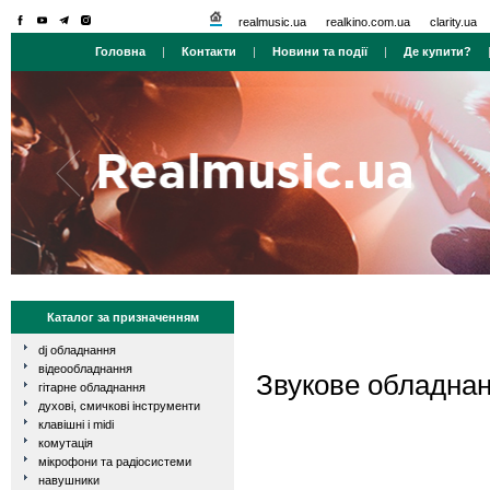
realmusic.ua
realkino.com.ua
clarity.ua
Головна
|
Контакти
|
Новини та події
|
Де купити?
Каталог за призначенням
dj обладнання
відеообладнання
Звукове обладна
гітарне обладнання
духові, смичкові інструменти
клавішні і midi
комутація
мікрофони та радіосистеми
навушники