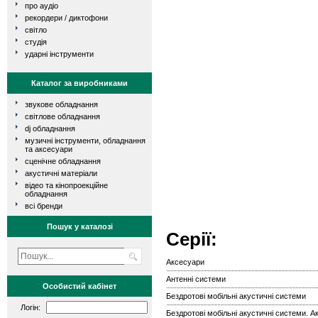
про аудіо
рекордери / диктофони
світло
студія
ударні інструменти
Каталог за виробниками
звукове обладнання
світлове обладнання
dj обладнання
музичні інструменти, обладнання
та аксесуари
сценічне обладнання
акустичні матеріали
відео та кінопроекційне
обладнання
всі бренди
Пошук у каталозі
Серії:
Аксесуари
Антенні системи
Особистий кабінет
Бездротові мобільні акустичні системи
Логін:
Бездротові мобільні акустичні системи. 