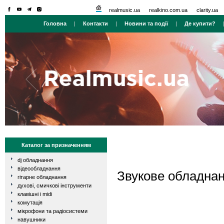
realmusic.ua
realkino.com.ua
clarity.ua
Головна
|
Контакти
|
Новини та події
|
Де купити?
Каталог за призначенням
dj обладнання
відеообладнання
Звукове обладна
гітарне обладнання
духові, смичкові інструменти
клавішні і midi
комутація
мікрофони та радіосистеми
навушники