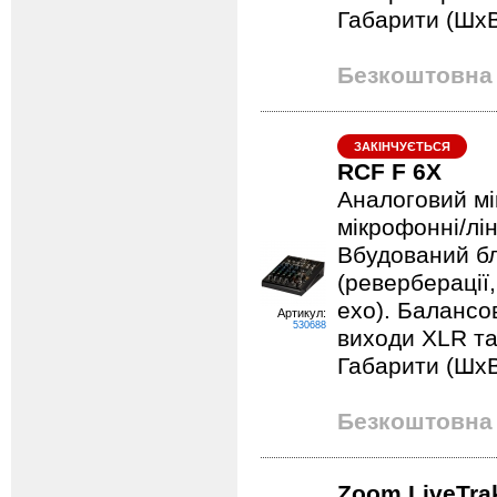
Габарити (ШхВх
Безкоштовна 
ЗАКІНЧУЄТЬСЯ
RCF F 6X
Аналоговий мі
мікрофонні/лін
Вбудований бл
(реверберації
ехо). Балансов
Артикул:
530688
виходи XLR та
Габарити (ШхВх
Безкоштовна 
Zoom LiveTra