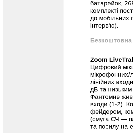
батарейок, 268
комплекті пос
до мобільних п
інтерв'ю).
Безкоштовна 
Zoom LiveTra
Цифровий мікш
мікрофонних/л
лінійних вход
дБ та низьким
Фантомне живл
входи (1-2). 
фейдером, ко
(смуга СЧ — п
та посилу на 