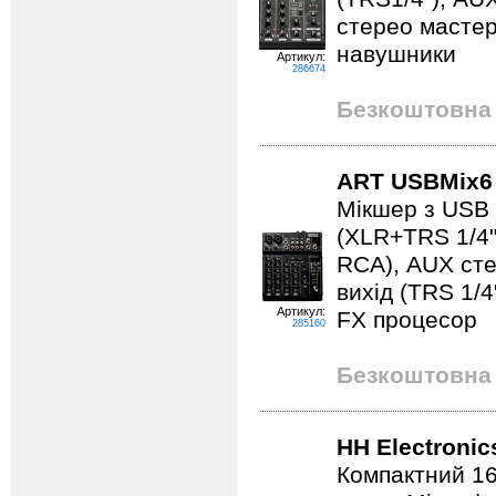
стерео мастер 
навушники
Артикул:
286674
Безкоштовна 
ART USBMix6
Мікшер з USB 
(XLR+TRS 1/4",
RCA), AUX сте
вихід (TRS 1/4
Артикул:
FX процесор
285160
Безкоштовна 
HH Electroni
Компактний 1