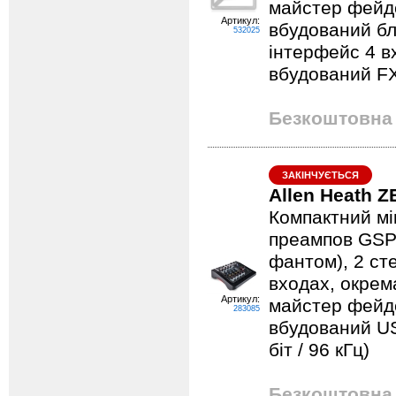
майстер фейде
Артикул:
вбудований б
532025
інтерфейс 4 вх
вбудований FX
Безкоштовна 
ЗАКІНЧУЄТЬСЯ
Allen Heath Z
Компактний мі
преампов GSPre
фантом), 2 сте
входах, окрем
Артикул:
майстер фейд
283085
вбудований US
біт / 96 кГц)
Безкоштовна 