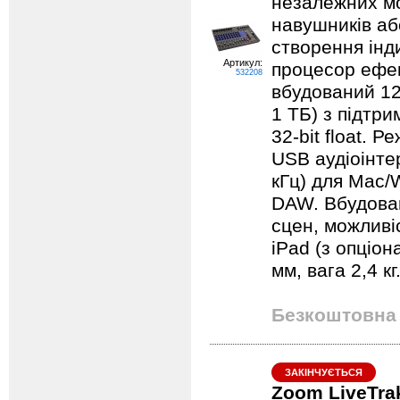
незалежних мо
навушників аб
створення інд
Артикул:
процесор ефек
532208
вбудований 12
1 ТБ) з підтр
32-bit float. 
USB аудіоінтерф
кГц) для Mac/
DAW. Вбудован
сцен, можливі
iPad (з опціо
мм, вага 2,4 кг
Безкоштовна 
ЗАКІНЧУЄТЬСЯ
Zoom LiveTra