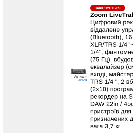
ЗАКІНЧУЄТЬСЯ
Zoom LiveTra
Цифровий реко
віддалене упр
(Bluetooth), 1
XLR/TRS 1/4" 
1/4", фантомн
(75 Гц), вбудо
еквалайзер (с
вході, майстер
Артикул:
TRS 1/4 ", 2 в
286091
(2х10) програ
рекордер на S
DAW 22in / 4o
пристроїв для
призначених д
вага 3,7 кг