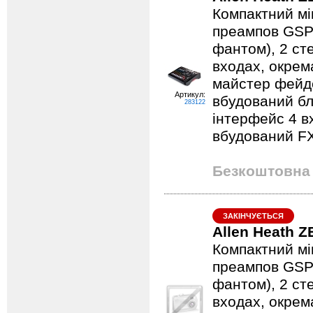
Компактний мі
преампов GSPre
фантом), 2 ст
входах, окрем
майстер фейде
Артикул:
вбудований б
283122
інтерфейс 4 вх
вбудований FX
Безкоштовна 
ЗАКІНЧУЄТЬСЯ
Allen Heath 
Компактний мі
преампов GSPre
фантом), 2 ст
входах, окрем