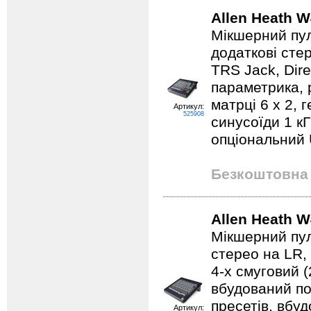
Allen Heath W
Мікшерний пул
додаткові стер
TRS Jack, Dire
параметрика, 
матрці 6 х 2,
Артикул:
525908
синусоїди 1 к
опціональний 
Безкоштовна 
Allen Heath W
Мікшерний пул
стерео на LR, 
4-х смуговий 
вбудований по
пресетів, вбу
Артикул: