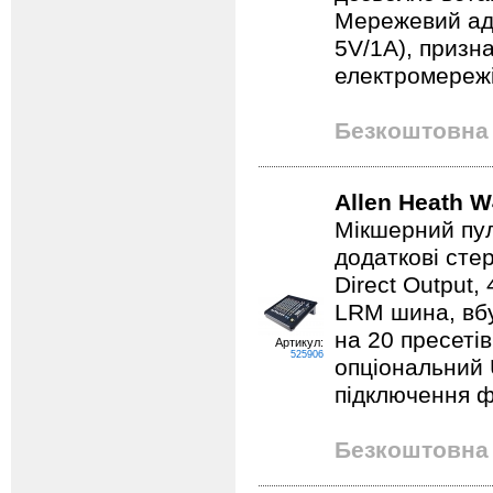
Мережевий ад
5V/1A), призн
електромережі
Безкоштовна 
Allen Heath W
Мікшерний пул
додаткові стер
Direct Output,
LRM шина, вбу
на 20 пресеті
Артикул:
525906
опціональний 
підключення ф
Безкоштовна 