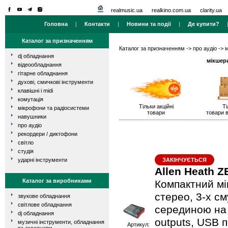
realmusic.ua
realkino.com.ua
clarity.ua
Головна
|
Контакти
|
Новини та події
|
Де купити?
Каталог за призначенням
Каталог за призначенням
->
про аудіо
->
м
dj обладнання
мікшери
відеообладнання
гітарне обладнання
духові, смичкові інструменти
клавішні і midi
комутація
Тільки акційні
Ті
мікрофони та радіосистеми
товари
товари в
навушники
про аудіо
рекордери / диктофони
світло
студія
ударні інструменти
ЗАКІНЧУЄТЬСЯ
Allen Heath Z
Каталог за виробниками
Компактний мік
стерео, 3-х с
звукове обладнання
світлове обладнання
серединою на м
dj обладнання
outputs, USB 
музичні інструменти, обладнання
Артикул: