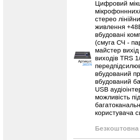
Цифровий мікш
мікрофоннних/
стерео лінійн
живлення +48В
вбудовані ком
(смуга СЧ - п
майстер вихід
виходів TRS 1
Артикул:
передпідсилю
285376
вбудований пр
вбудований ба
USB аудіоінте
можливість пі
багатоканальн
користувача с
Безкоштовна 