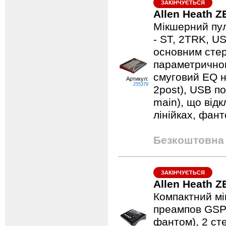
ЗАКІНЧУЄТЬСЯ
Allen Heath Z
Мікшерний пул
- ST, 2TRK, U
основним стер
параметричною
смуговий EQ на
Артикул:
255379
2post), USB по
main), що від
лінійках, фан
Безкоштовна 
ЗАКІНЧУЄТЬСЯ
Allen Heath Z
Компактний мі
преампов GSPre
фантом), 2 сте