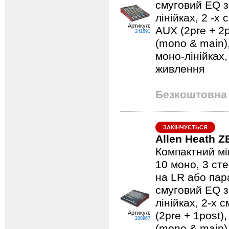
смуговий EQ 
лінійках, 2 -х
Артикул:
AUX (2pre + 2p
241691
(mono & main)
моно-лінійках
живлення
Безкоштовна 
ЗАКІНЧУЄТЬСЯ
Allen Heath 
Компактний мі
10 моно, 3 ст
на LR або пар
смуговий EQ 
лінійках, 2-х 
Артикул:
(2pre + 1post)
280967
(mono & main)