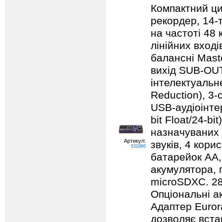
Компактний ци
рекордер, 14-т
на частоті 48 
лінійних вход
балансні Mast
вихід SUB-OUT
інтелектуальн
Reduction), 3
USB-аудіоінте
bit Float/24-b
назначуваних 
Артикул:
звуків, 4 кори
531966
батарейок AA,
акумулятора, 
microSDXC. 284
Опціональні а
Адаптер Euror
дозволяє вста