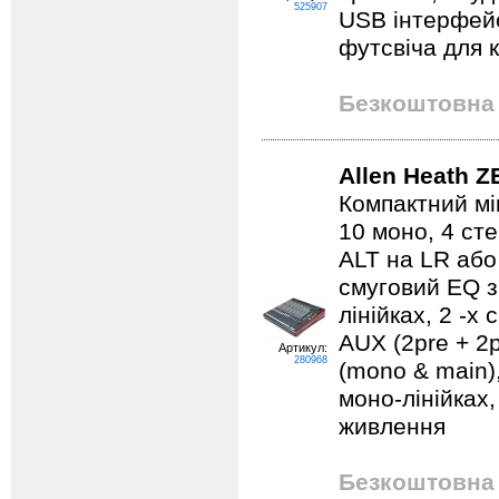
525907
USB інтерфейс
футсвіча для 
Безкоштовна 
Allen Heath Z
Компактний мі
10 моно, 4 сте
ALT на LR або
смуговий EQ 
лінійках, 2 -х
AUX (2pre + 2p
Артикул:
280968
(mono & main)
моно-лінійках
живлення
Безкоштовна 