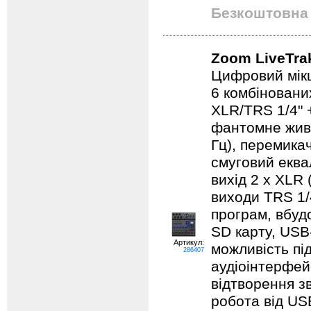
Безкоштовна 
Zoom LiveTra
Цифровий мікш
6 комбіновани
XLR/TRS 1/4" +
фантомне живл
Гц), перемикач
смуговий еква
вихід 2 х XLR 
виходи TRS 1/
програм, вбуд
SD карту, USB
Артикул:
можливість пі
286407
аудіоінтерфей
відтворення з
робота від US