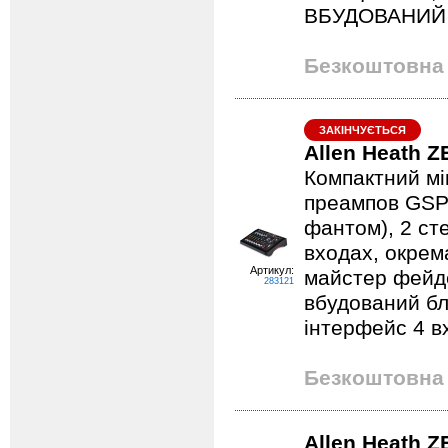
ВБУДОВАНИЙ
Безкоштовна 
ЗАКІНЧУЄТЬСЯ
Allen Heath Z
Компактний мі
преампов GSPre
фантом), 2 ст
входах, окрем
Артикул:
майстер фейде
283121
вбудований б
інтерфейс 4 вх
Безкоштовна 
Allen Heath Z