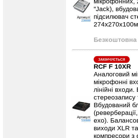
мікрофонних, 
"Jack), вбудо
підсилювач сте
Артикул:
238499
274х270х100мм
Безкоштовна 
ЗАКІНЧУЄТЬСЯ
RCF F 10XR
Аналоговий мі
мікрофонні вхо
лінійні входи
стереозапису 
Вбудований бл
(реверберації
Артикул:
ехо). Балансов
530689
виходи XLR та
компресори з 