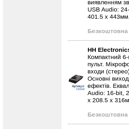
виявленням зво
USB Audio: 24-
401.5 x 443мм.
Безкоштовна 
HH Electroni
Компактний 6
пульт. Мікрофо
входи (стерео
Основні виход
ефектів. Еква
Артикул:
530949
Audio: 16-bit, 
x 208.5 x 316мм
Безкоштовна 