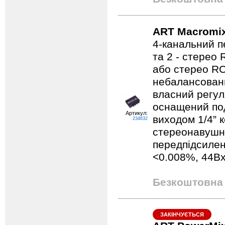
ART Macromi
4-канальний п
та 2 - стерео 
або стерео RC
небалансовани
власний регул
оснащений под
Артикул:
виходом 1/4” 
234632
стереонавушн
передпідсилен
<0.008%, 44Вx
Безкоштовна 
ЗАКІНЧУЄТЬСЯ