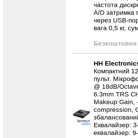
частота дискре
A/D затримка 
через USB-пор
вага 0,5 кг, с
Безкоштовна 
HH Electroni
Компактний 1
пульт. Мікрофо
@ 18dB/Octave)
6.3mm TRS CH5
Makeup Gain, -
compression, 
збалансований
Артикул:
Еквалайзер: 3
530951
еквалайзер: 9