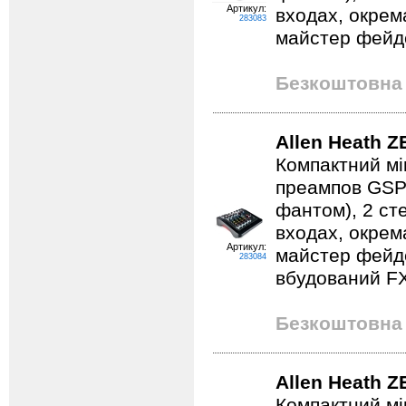
Артикул:
входах, окрем
283083
майстер фейд
Безкоштовна 
Allen Heath 
Компактний мі
преампов GSPre
фантом), 2 сте
входах, окрем
Артикул:
майстер фейд
283084
вбудований FX
Безкоштовна 
Allen Heath 
Компактний мі