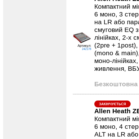
Компактний мі
6 моно, 3 сте
на LR або пар
смуговий EQ 
лінійках, 2-х 
(2pre + 1post)
Артикул:
242176
(mono & main)
моно-лінійках
живлення, В
Безкоштовна 
ЗАКІНЧУЄТЬСЯ
Allen Heath Z
Компактний мі
6 моно, 4 стер
ALT на LR або