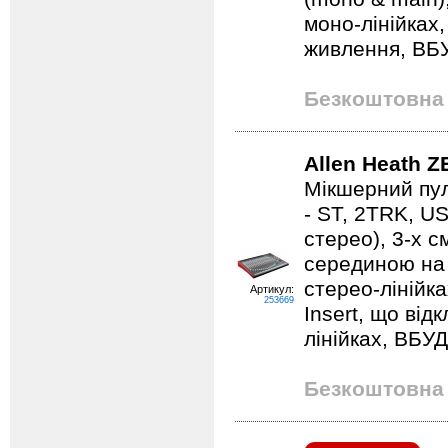
моно-лінійках
живлення, В
Безкоштовна 
Allen Heath 
Мікшерний пул
- ST, 2TRK, U
стерео), 3-х 
серединою на 
стерео-лінійка
Артикул:
253669
Insert, що від
лінійках, В
Безкоштовна 