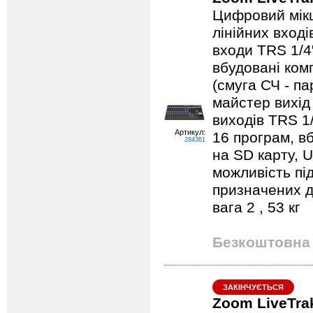
Цифровий мікш
лінійних вході
входи TRS 1/4
вбудовані ком
(смуга СЧ - п
майстер вихід
виходів TRS 1
Артикул:
16 програм, в
284361
на SD карту, 
можливість пі
призначених д
вага 2 , 53 кг
Безкоштовна 
ЗАКІНЧУЄТЬСЯ
Zoom LiveTra