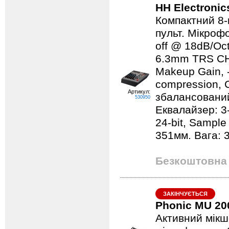
HH Electroni
Компактний 8
пульт. Мікроф
off @ 18dB/Oct
6.3mm TRS CH3
Makeup Gain, -
compression, 
Артикул:
збалансований
530950
Еквалайзер: 3-
24-bit, Sample
351мм. Вага: 3
Безкоштовна 
ЗАКІНЧУЄТЬСЯ
Phonic MU 20
Активний мікше