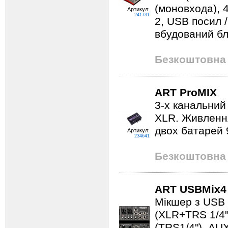
(моновхода), 
Артикул:
241731
2, USB посил 
вбудований б
Безкоштовна 
ART ProMIX
3-х канальний
XLR. Живлення
двох батарей 
Артикул:
234641
Безкоштовна 
ART USBMix4
Мікшер з USB 
(XLR+TRS 1/4",
(TRS1/4"), AU