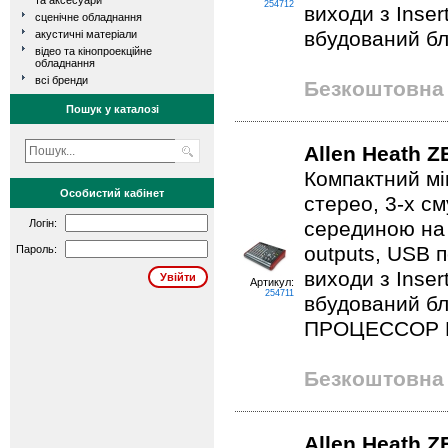
та аксесуари
254712
виходи з Inser
сценічне обладнання
вбудований б
акустичні матеріали
відео та кінопроекційне
обладнання
всі бренди
Безкоштовна 
Пошук у каталозі
Allen Heath 
Компактний мік
Особистий кабінет
стерео, 3-х с
Логін:
серединою на м
outputs, USB 
Пароль:
виходи з Inser
Артикул:
254711
вбудований б
ПРОЦЕССОР 
Безкоштовна 
Allen Heath 