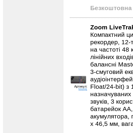
Безкоштовна 
Zoom LiveTra
Компактний ци
рекордер, 12-т
на частоті 48 
лінійних вход
балансні Mast
3-смуговий ек
аудіоінтерфей
Float/24-bit) 
Артикул:
531031
назначуваних 
звуків, 3 кори
батарейок AA,
акумулятора, 
х 46,5 мм, вага