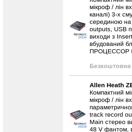
мікроф / лін в
каналі) 3-х с
серединою на м
outputs, USB 
Артикул:
виходи з Inser
281144
вбудований б
ПРОЦЕССОР 
Безкоштовна 
Allen Heath 
Компактний мі
мікроф / лін в
параметричною
track record o
Main стерео ви
Артикул:
281149
48 V фантом, 