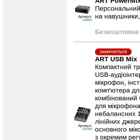
ART PowerMix 
Персональний 
на навушники,
Артикул:
234640
Безкоштовна 
ЗАКІНЧУЄТЬСЯ
ART USB Mix
Компактний тр
USB-аудіоінте
мікрофон, інс
комп'ютера для
комбінований 
для мікрофона
небалансних 1
лінійних джер
Артикул:
основного мік
281069
з окремим регу