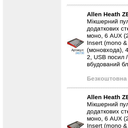
Allen Heath Z
Мікшерний пул
додаткових ст
моно, 6 AUX (2p
Insert (mono &
(моновхода), 
Артикул:
241730
2, USB посил 
вбудований б
Безкоштовна 
Allen Heath Z
Мікшерний пул
додаткових ст
моно, 6 AUX (2p
Insert (mono &