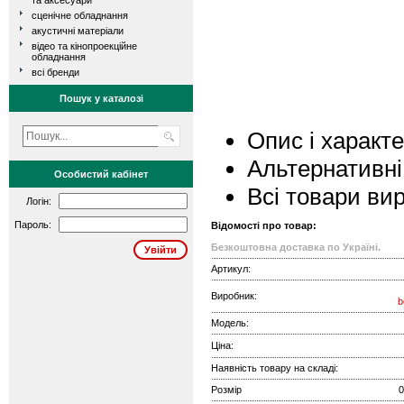
та аксесуари
сценічне обладнання
акустичні матеріали
відео та кінопроекційне
обладнання
всі бренди
Пошук у каталозі
Опис і характ
Альтернативні
Особистий кабінет
Всі товари ви
Логін:
Пароль:
Відомості про товар:
Безкоштовна доставка по Україні.
Артикул:
Виробник:
b
Модель:
Ціна:
Наявність товару на складі:
Розмір
0