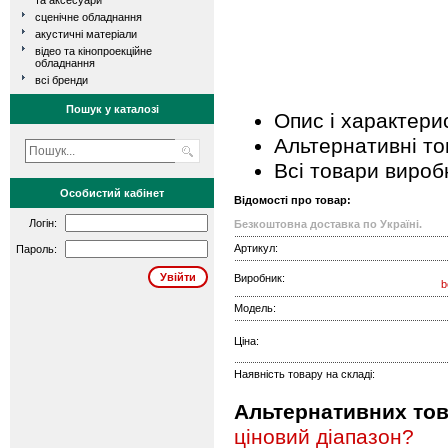
та аксесуари
сценічне обладнання
акустичні матеріали
відео та кінопроекційне
обладнання
всі бренди
Пошук у каталозі
Опис і характери
Альтернативні т
Всі товари вироб
Особистий кабінет
Відомості про товар:
Логін:
Безкоштовна доставка по Україні.
Артикул:
Пароль:
Виробник:
b
Модель:
Ціна:
Наявність товару на складі:
Альтернативних това
ціновий діапазон?