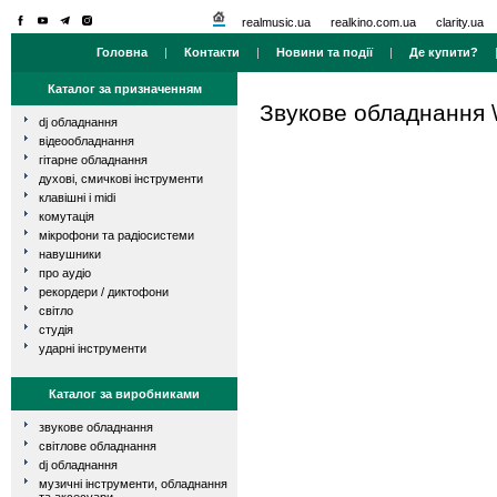
realmusic.ua
realkino.com.ua
clarity.ua
Головна
|
Контакти
|
Новини та події
|
Де купити?
Каталог за призначенням
Звукове обладнання
dj обладнання
відеообладнання
гітарне обладнання
духові, смичкові інструменти
клавішні і midi
комутація
мікрофони та радіосистеми
навушники
про аудіо
рекордери / диктофони
світло
студія
ударні інструменти
Каталог за виробниками
звукове обладнання
світлове обладнання
dj обладнання
музичні інструменти, обладнання