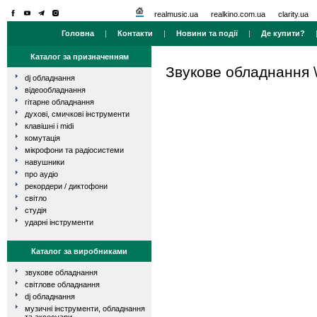
realmusic.ua
realkino.com.ua
clarity.ua
Головна
|
Контакти
|
Новини та події
|
Де купити?
Каталог за призначенням
Звукове обладнання
dj обладнання
відеообладнання
гітарне обладнання
духові, смичкові інструменти
клавішні і midi
комутація
мікрофони та радіосистеми
навушники
про аудіо
рекордери / диктофони
світло
студія
ударні інструменти
Каталог за виробниками
звукове обладнання
світлове обладнання
dj обладнання
музичні інструменти, обладнання