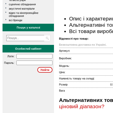
та аксесуари
сценічне обладнання
акустичні матеріали
відео та кінопроекційне
обладнання
Опис і характери
всі бренди
Альтернативні т
Пошук у каталозі
Всі товари вироб
Відомості про товар:
Безкоштовна доставка по Україні.
Особистий кабінет
Артикул:
Логін:
Виробник:
Пароль:
Модель:
Ціна:
Наявність товару на складі:
Розмір
0.
Вага
Альтернативних това
ціновий діапазон?