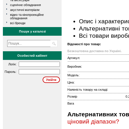
та аксесуари
сценічне обладнання
акустичні матеріали
відео та кінопроекційне
обладнання
Опис і характери
всі бренди
Альтернативні т
Пошук у каталозі
Всі товари вироб
Відомості про товар:
Безкоштовна доставка по Україні.
Особистий кабінет
Артикул:
Логін:
Виробник:
Пароль:
Модель:
Ціна:
Наявність товару на складі:
Розмір
0.
Вага
Альтернативних това
ціновий діапазон?