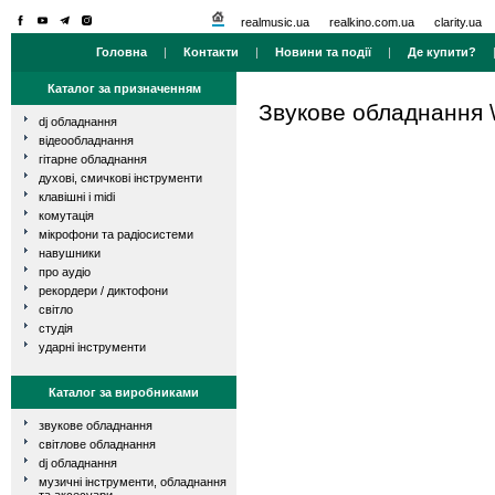
realmusic.ua
realkino.com.ua
clarity.ua
Головна
|
Контакти
|
Новини та події
|
Де купити?
Каталог за призначенням
Звукове обладнання
dj обладнання
відеообладнання
гітарне обладнання
духові, смичкові інструменти
клавішні і midi
комутація
мікрофони та радіосистеми
навушники
про аудіо
рекордери / диктофони
світло
студія
ударні інструменти
Каталог за виробниками
звукове обладнання
світлове обладнання
dj обладнання
музичні інструменти, обладнання