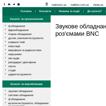
realmusic.ua
realkino.com.ua
clarity.ua
Головна
|
Контакти
|
Новини та події
|
Де купити?
Каталог за призначенням
Звукове обладна
dj обладнання
відеообладнання
роз'ємами BNC
гітарне обладнання
духові, смичкові інструменти
клавішні і midi
комутація
мікрофони та радіосистеми
навушники
про аудіо
рекордери / диктофони
світло
студія
ударні інструменти
Каталог за виробниками
звукове обладнання
світлове обладнання
dj обладнання
музичні інструменти, обладнання