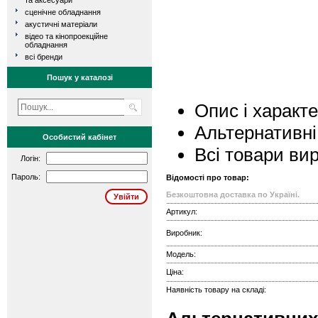
та аксесуари
сценічне обладнання
акустичні матеріали
відео та кінопроекційне
обладнання
всі бренди
Пошук у каталозі
Опис і характ
Альтернативні
Особистий кабінет
Всі товари ви
Логін:
Пароль:
Відомості про товар:
Безкоштовна доставка по Україні.
Артикул:
Виробник:
Модель:
Ціна:
Наявність товару на складі: