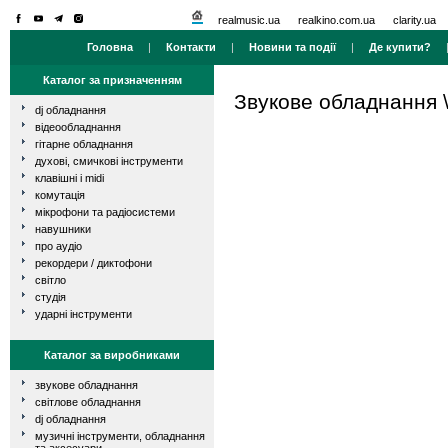
realmusic.ua
realkino.com.ua
clarity.ua
Головна
|
Контакти
|
Новини та події
|
Де купити?
Каталог за призначенням
Звукове обладнання
dj обладнання
відеообладнання
гітарне обладнання
духові, смичкові інструменти
клавішні і midi
комутація
мікрофони та радіосистеми
навушники
про аудіо
рекордери / диктофони
світло
студія
ударні інструменти
Каталог за виробниками
звукове обладнання
світлове обладнання
dj обладнання
музичні інструменти, обладнання