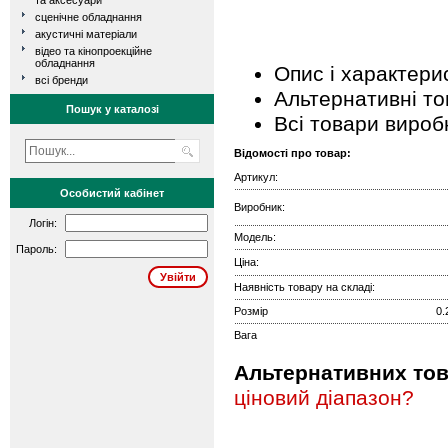
та аксесуари
сценічне обладнання
акустичні матеріали
відео та кінопроекційне
обладнання
Опис і характери
всі бренди
Альтернативні т
Пошук у каталозі
Всі товари вироб
Відомості про товар:
Артикул:
Особистий кабінет
Виробник:
Логін:
Модель:
Пароль:
Ціна:
Наявність товару на складі:
Розмір
0.
Вага
Альтернативних това
ціновий діапазон?