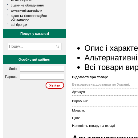
та аксесуари
сценічне обладнання
акустичні матеріали
відео та кінопроекційне
обладнання
всі бренди
Пошук у каталозі
Опис і характ
Альтернативні
Особистий кабінет
Всі товари ви
Логін:
Пароль:
Відомості про товар:
Безкоштовна доставка по Україні.
Артикул:
Виробник:
Модель:
Ціна:
Наявність товару на складі: