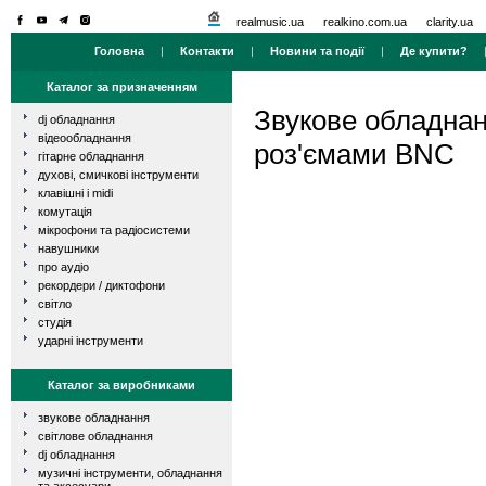
realmusic.ua
realkino.com.ua
clarity.ua
Головна
|
Контакти
|
Новини та події
|
Де купити?
Каталог за призначенням
Звукове обладна
dj обладнання
відеообладнання
роз'ємами BNC
гітарне обладнання
духові, смичкові інструменти
клавішні і midi
комутація
мікрофони та радіосистеми
навушники
про аудіо
рекордери / диктофони
світло
студія
ударні інструменти
Каталог за виробниками
звукове обладнання
світлове обладнання
dj обладнання
музичні інструменти, обладнання