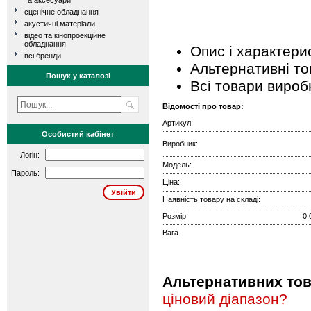
та аксесуари
сценічне обладнання
акустичні матеріали
відео та кінопроекційне
обладнання
Опис і характери
всі бренди
Альтернативні т
Пошук у каталозі
Всі товари вироб
Відомості про товар:
Артикул:
Особистий кабінет
Виробник:
Логін:
Модель:
Пароль:
Ціна:
Наявність товару на складі:
Розмір
0.
Вага
Альтернативних това
ціновий діапазон?