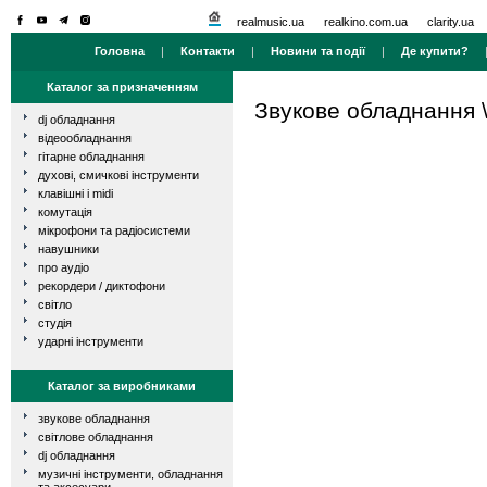
realmusic.ua
realkino.com.ua
clarity.ua
Головна
|
Контакти
|
Новини та події
|
Де купити?
Каталог за призначенням
Звукове обладнання
dj обладнання
відеообладнання
гітарне обладнання
духові, смичкові інструменти
клавішні і midi
комутація
мікрофони та радіосистеми
навушники
про аудіо
рекордери / диктофони
світло
студія
ударні інструменти
Каталог за виробниками
звукове обладнання
світлове обладнання
dj обладнання
музичні інструменти, обладнання