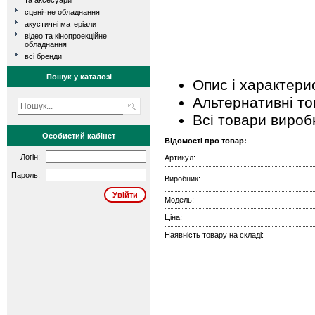
та аксесуари
сценічне обладнання
акустичні матеріали
відео та кінопроекційне
обладнання
всі бренди
Пошук у каталозі
Опис і характери
Альтернативні т
Всі товари вироб
Особистий кабінет
Відомості про товар:
Логін:
Артикул:
Пароль:
Виробник:
Модель:
Ціна:
Наявність товару на складі: