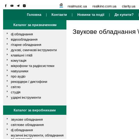
realmusic.ua
realkino.com.ua
clarity.ua
Головна
|
Контакти
|
Новини та події
|
Де купити?
Каталог за призначенням
Звукове обладнання
dj обладнання
відеообладнання
гітарне обладнання
духові, смичкові інструменти
клавішні і midi
комутація
мікрофони та радіосистеми
навушники
про аудіо
рекордери / диктофони
світло
студія
ударні інструменти
Каталог за виробниками
звукове обладнання
світлове обладнання
dj обладнання
музичні інструменти, обладнання