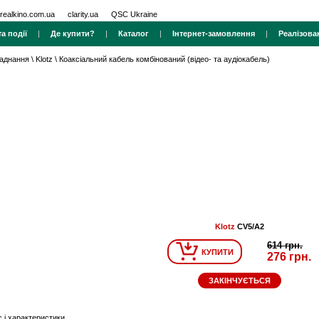
realkino.com.ua
clarity.ua
QSC Ukraine
а події
|
Де купити?
|
Каталог
|
Інтернет-замовлення
|
Реалізова
ладнання
\
Klotz
\
Коаксіальний кабель комбінований (відео- та аудіокабель)
Klotz
CV5/A2
614 грн.
КУПИТИ
276 грн.
ЗАКІНЧУЄТЬСЯ
 і характеристики