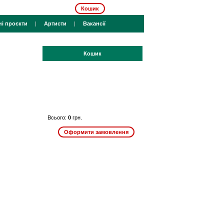
Кошик
ні проєкти
|
Артисти
|
Вакансії
Кошик
Всього:
0
грн.