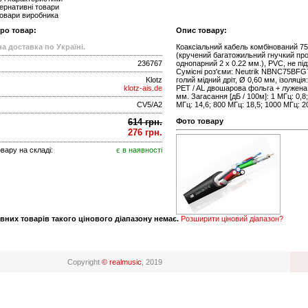
ернативні товари
товари виробника
про товар:
Опис товару:
а доставка по Україні.
Коаксіальний кабель комбінований 7
(кручений багатожильний гнучкий про
236767
однопарний 2 x 0.22 мм.), PVC, не п
Сумісні роз'єми: Neutrik NBNC75BFG
Klotz
голий мідний дріт, Ø 0,60 мм, ізоляція
klotz-ais.de
PET / AL двошарова фольга + лужена 
мм. Загасання [дБ / 100м]: 1 МГц: 0,8;
CV5/A2
МГц: 14,6; 800 МГц: 18,5; 1000 МГц: 2
614 грн.
Фото товару
276 грн.
вару на складі:
є в наявності
вних товарів такого цінового діапазону немає.
Розширити ціновий діапазон?
Copyright
© realmusic
, 2019