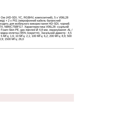
5 Ом (HD-SDI, YC, RGBHV, композитний), 5 x V06L28
від) + 2 х P01 (мікрофонний кабель балансний
ідходить для мобільного використання HD-SDI, чорний.
7X, NBNC75BFG7. Характеристика V06L28: суцільній
: Foam-Skin PE, gas injected Ø 4,8 мм, екранування: AL /
мідна оплетка (95% покриття), Загальний діаметр : 4,5
 5 МГц: 1,6; 10 МГц: 2,1; 100 МГц: 6,2; 200 МГц: 8,9; 500
0,9; 1500 МГц: 26,0