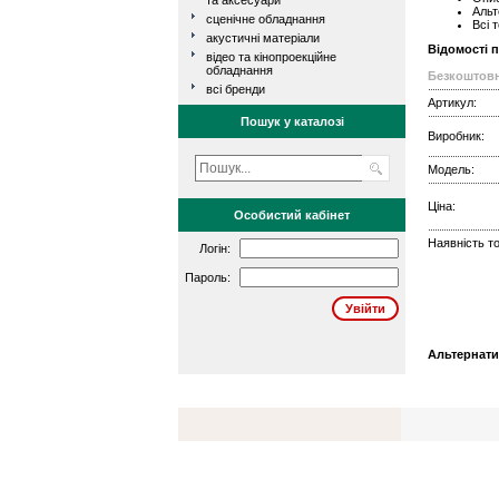
та аксесуари
Альт
сценічне обладнання
Всі 
акустичні матеріали
Відомості 
відео та кінопроекційне
обладнання
Безкоштовн
всі бренди
Артикул:
Пошук у каталозі
Виробник:
Модель:
Ціна:
Особистий кабінет
Наявність то
Логін:
Пароль:
Альтернати