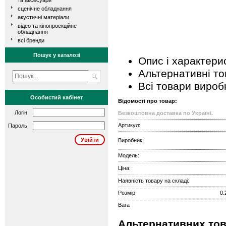
та аксесуари
сценічне обладнання
акустичні матеріали
відео та кінопроекційне
обладнання
всі бренди
Пошук у каталозі
Опис і характери
Альтернативні т
Всі товари вироб
Особистий кабінет
Відомості про товар:
Логін:
Безкоштовна доставка по Україні.
Артикул:
Пароль:
Виробник:
Модель:
Ціна:
Наявність товару на складі:
Розмір
0.
Вага
Альтернативних тов