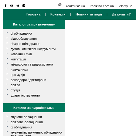
realmusic.ua
realkino.com.ua
clarity.ua
Головна
|
Контакти
|
Новини та події
|
Де купити?
Каталог за призначенням
dj обладнання
відеообладнання
гітарне обладнання
духові, смичкові інструменти
клавішні і midi
комутація
мікрофони та радіосистеми
навушники
про аудіо
рекордери / диктофони
світло
студія
ударні інструменти
Каталог за виробниками
звукове обладнання
світлове обладнання
dj обладнання
музичні інструменти, обладнання