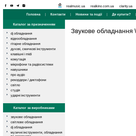
realmusic.ua
realkino.com.ua
clarity.ua
Головна
|
Контакти
|
Новини та події
|
Де купити?
Каталог за призначенням
Звукове обладнання
dj обладнання
відеообладнання
гітарне обладнання
духові, смичкові інструменти
клавішні і midi
комутація
мікрофони та радіосистеми
навушники
про аудіо
рекордери / диктофони
світло
студія
ударні інструменти
Каталог за виробниками
звукове обладнання
світлове обладнання
dj обладнання
музичні інструменти, обладнання