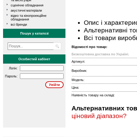
та аксесуари
сценічне обладнання
акустичні матеріали
відео та кінопроекційне
обладнання
Опис і характери
всі бренди
Альтернативні т
Пошук у каталозі
Всі товари вироб
Відомості про товар:
Безкоштовна доставка по Україні.
Особистий кабінет
Артикул:
Логін:
Виробник:
Пароль:
Модель:
Ціна:
Наявність товару на складі:
Альтернативних това
ціновий діапазон?