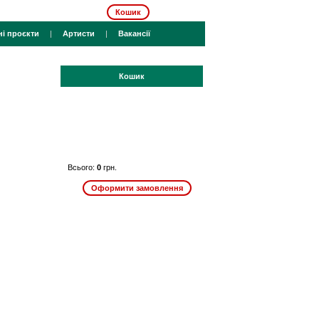
Кошик
ні проєкти
|
Артисти
|
Вакансії
Кошик
Всього:
0
грн.