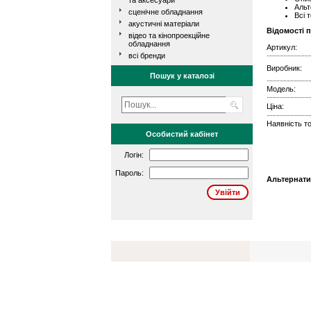
та аксесуари
Альт
сценічне обладнання
Всі 
акустичні матеріали
Відомості 
відео та кінопроекційне
обладнання
Артикул:
всі бренди
Виробник:
Пошук у каталозі
Модель:
Ціна:
Наявність то
Особистий кабінет
Логін:
Пароль:
Альтернати