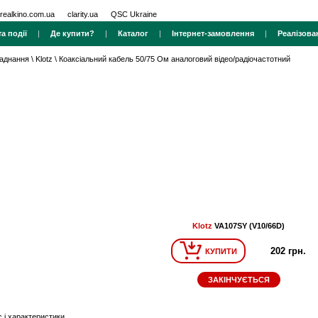
realkino.com.ua
clarity.ua
QSC Ukraine
а події
|
Де купити?
|
Каталог
|
Інтернет-замовлення
|
Реалізова
ладнання
\
Klotz
\
Коаксіальний кабель 50/75 Ом аналоговий відео/радіочастотний
Klotz
VA107SY (V10/66D)
202 грн.
КУПИТИ
ЗАКІНЧУЄТЬСЯ
 і характеристики