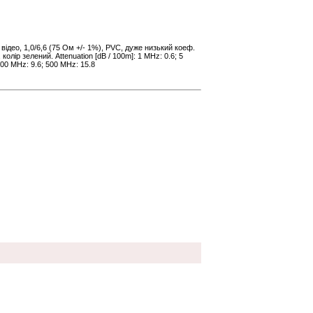
відео, 1,0/6,6 (75 Ом +/- 1%), PVC, дуже низький коеф.
олір зелений. Attenuation [dB / 100m]: 1 MHz: 0.6; 5
200 MHz: 9.6; 500 MHz: 15.8