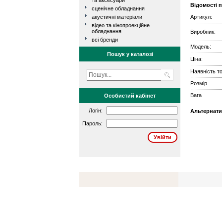
та аксесуари
Відомості 
сценічне обладнання
акустичні матеріали
Артикул:
відео та кінопроекційне
обладнання
Виробник:
всі бренди
Модель:
Пошук у каталозі
Ціна:
Наявність то
Розмір
Вага
Особистий кабінет
Логін:
Альтернати
Пароль: