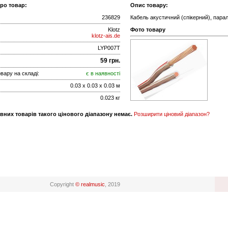
про товар:
Опис товару:
236829
Кабель акустичний (спікерний), парал
Klotz
Фото товару
klotz-ais.de
LYP007T
59 грн.
вару на складі:
є в наявності
0.03 x 0.03 x 0.03 м
0.023 кг
вних товарів такого цінового діапазону немає.
Розширити ціновий діапазон?
Copyright
© realmusic
, 2019