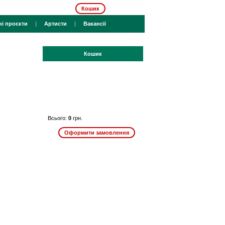
Кошик
ні проєкти
|
Артисти
|
Вакансії
Кошик
Всього:
0
грн.