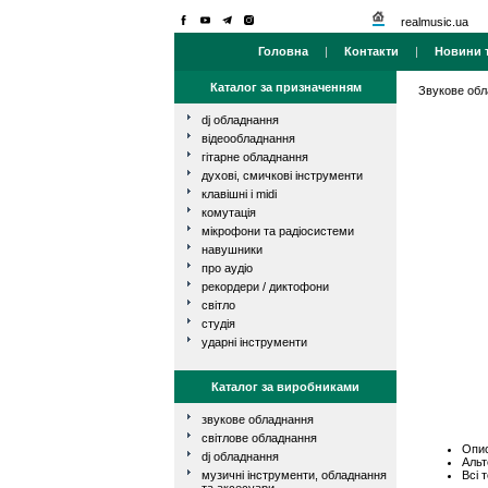
realmusic.ua
Головна
|
Контакти
|
Новини т
Каталог за призначенням
Звукове об
dj обладнання
відеообладнання
гітарне обладнання
духові, смичкові інструменти
клавішні і midi
комутація
мікрофони та радіосистеми
навушники
про аудіо
рекордери / диктофони
світло
студія
ударні інструменти
Каталог за виробниками
звукове обладнання
світлове обладнання
Опис
dj обладнання
Альт
Всі 
музичні інструменти, обладнання