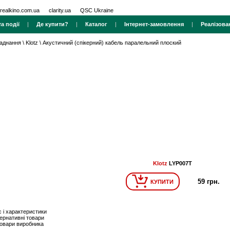
realkino.com.ua
clarity.ua
QSC Ukraine
а події
|
Де купити?
|
Каталог
|
Інтернет-замовлення
|
Реалізова
ладнання
\
Klotz
\
Акустичний (спікерний) кабель паралельний плоский
Klotz
LYP007T
59 грн.
КУПИТИ
 і характеристики
ернативні товари
товари виробника