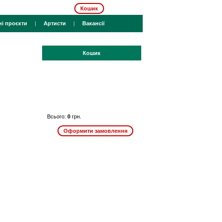
Кошик
ні проєкти
|
Артисти
|
Вакансії
Кошик
Всього:
0
грн.