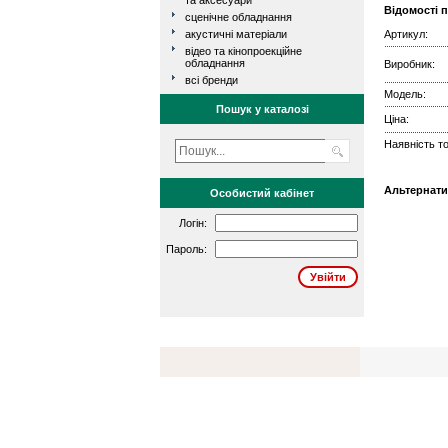
та аксесуари
Відомості 
сценічне обладнання
акустичні матеріали
Артикул:
відео та кінопроекційне
обладнання
Виробник:
всі бренди
Модель:
Пошук у каталозі
Ціна:
Наявність то
Альтернати
Особистий кабінет
Логін:
Пароль: