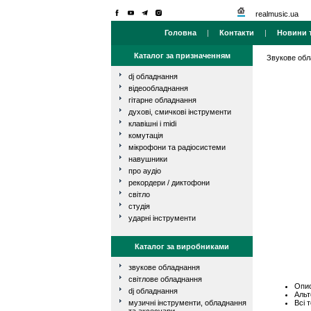
realmusic.ua
Головна
|
Контакти
|
Новини т
Каталог за призначенням
Звукове об
dj обладнання
відеообладнання
гітарне обладнання
духові, смичкові інструменти
клавішні і midi
комутація
мікрофони та радіосистеми
навушники
про аудіо
рекордери / диктофони
світло
студія
ударні інструменти
Каталог за виробниками
звукове обладнання
світлове обладнання
Опис
dj обладнання
Альт
Всі 
музичні інструменти, обладнання