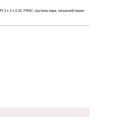
P} 3 x 2 x 0.25, FRNC, кручена пара, загальний екран-