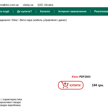
realkino.com.ua
clarity.ua
QSC Ukraine
а події
|
Де купити?
|
Каталог
|
Інтернет-замовлення
|
Реалізова
ладнання
\
Klotz
\
Вита пара (кабель управління і даних)
Klotz
PDF2503
144 грн.
КУПИТИ
 і характеристики
ернативні товари
товари виробника