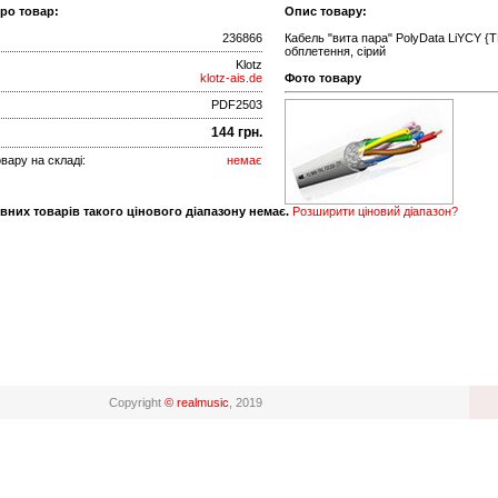
про товар:
Опис товару:
236866
Кабель "вита пара" PolyData LiYCY {T
обплетення, сірий
Klotz
klotz-ais.de
Фото товару
PDF2503
144 грн.
вару на складі:
немає
вних товарів такого цінового діапазону немає.
Розширити ціновий діапазон?
Copyright
© realmusic
, 2019