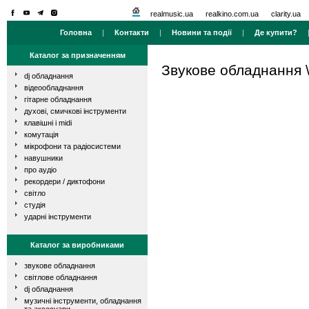
realmusic.ua
realkino.com.ua
clarity.ua
Головна
|
Контакти
|
Новини та події
|
Де купити?
Каталог за призначенням
Звукове обладнання
dj обладнання
відеообладнання
гітарне обладнання
духові, смичкові інструменти
клавішні і midi
комутація
мікрофони та радіосистеми
навушники
про аудіо
рекордери / диктофони
світло
студія
ударні інструменти
Каталог за виробниками
звукове обладнання
світлове обладнання
dj обладнання
музичні інструменти, обладнання