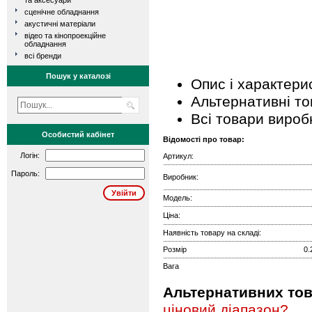
та аксесуари
сценічне обладнання
акустичні матеріали
відео та кінопроекційне
обладнання
всі бренди
Пошук у каталозі
Опис і характери
Альтернативні т
Всі товари вироб
Особистий кабінет
Відомості про товар:
Логін:
Артикул:
Пароль:
Виробник:
Модель:
Ціна:
Наявність товару на складі:
Розмір
0.
Вага
Альтернативних това
ціновий діапазон?