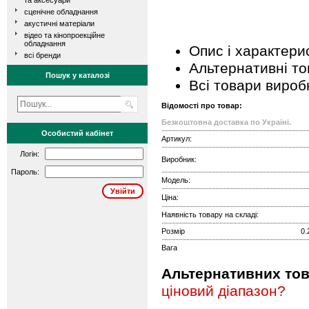
та аксесуари
сценічне обладнання
акустичні матеріали
відео та кінопроекційне
обладнання
Опис і характери
всі бренди
Альтернативні т
Пошук у каталозі
Всі товари вироб
Відомості про товар:
Безкоштовна доставка по Україні.
Особистий кабінет
Артикул:
Логін:
Виробник:
Пароль:
Модель:
Ціна:
Наявність товару на складі:
Розмір
0.
Вага
Альтернативних това
ціновий діапазон?