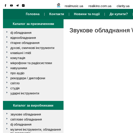
realmusic.ua
realkino.com.ua
clarity.ua
Головна
|
Контакти
|
Новини та події
|
Де купити?
Каталог за призначенням
Звукове обладнання
dj обладнання
відеообладнання
гітарне обладнання
духові, смичкові інструменти
клавішні і midi
комутація
мікрофони та радіосистеми
навушники
про аудіо
рекордери / диктофони
світло
студія
ударні інструменти
Каталог за виробниками
звукове обладнання
світлове обладнання
dj обладнання
музичні інструменти, обладнання