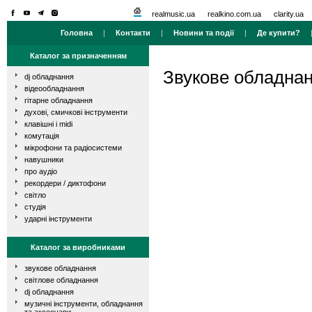
realmusic.ua
realkino.com.ua
clarity.ua
Головна
|
Контакти
|
Новини та події
|
Де купити?
Каталог за призначенням
Звукове обладна
dj обладнання
відеообладнання
гітарне обладнання
духові, смичкові інструменти
клавішні і midi
комутація
мікрофони та радіосистеми
навушники
про аудіо
рекордери / диктофони
світло
студія
ударні інструменти
Каталог за виробниками
звукове обладнання
світлове обладнання
dj обладнання
музичні інструменти, обладнання