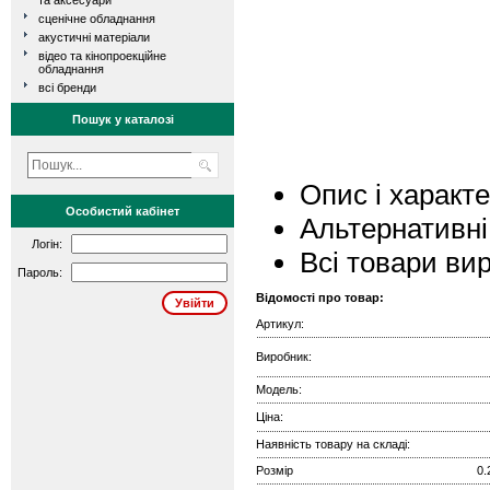
та аксесуари
сценічне обладнання
акустичні матеріали
відео та кінопроекційне
обладнання
всі бренди
Пошук у каталозі
Опис і характ
Особистий кабінет
Альтернативні
Логін:
Всі товари ви
Пароль:
Відомості про товар:
Артикул:
Виробник:
Модель:
Ціна:
Наявність товару на складі:
Розмір
0.