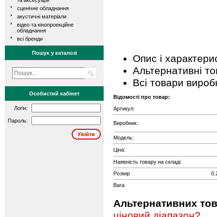
та аксесуари
сценічне обладнання
акустичні матеріали
відео та кінопроекційне
обладнання
всі бренди
Пошук у каталозі
Опис і характери
Альтернативні т
Всі товари вироб
Особистий кабінет
Відомості про товар:
Логін:
Артикул:
Пароль:
Виробник:
Модель:
Ціна:
Наявність товару на складі:
Розмір
0.
Вага
Альтернативних това
ціновий діапазон?