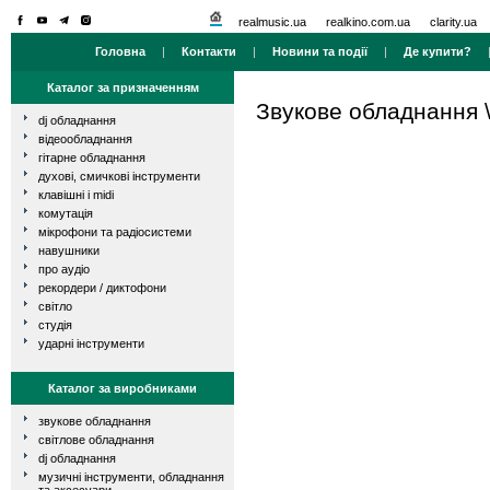
realmusic.ua
realkino.com.ua
clarity.ua
Головна
|
Контакти
|
Новини та події
|
Де купити?
Каталог за призначенням
Звукове обладнання
dj обладнання
відеообладнання
гітарне обладнання
духові, смичкові інструменти
клавішні і midi
комутація
мікрофони та радіосистеми
навушники
про аудіо
рекордери / диктофони
світло
студія
ударні інструменти
Каталог за виробниками
звукове обладнання
світлове обладнання
dj обладнання
музичні інструменти, обладнання