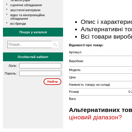
та аксесуари
сценічне обладнання
акустичні матеріали
відео та кінопроекційне
обладнання
Опис і характери
всі бренди
Альтернативні т
Пошук у каталозі
Всі товари вироб
Відомості про товар:
Артикул:
Особистий кабінет
Виробник:
Логін:
Модель:
Пароль:
Ціна:
Наявність товару на складі:
Розмір
0.
Вага
Альтернативних това
ціновий діапазон?