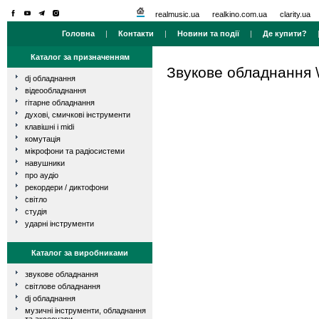
realmusic.ua
realkino.com.ua
clarity.ua
Головна
|
Контакти
|
Новини та події
|
Де купити?
Каталог за призначенням
Звукове обладнання
dj обладнання
відеообладнання
гітарне обладнання
духові, смичкові інструменти
клавішні і midi
комутація
мікрофони та радіосистеми
навушники
про аудіо
рекордери / диктофони
світло
студія
ударні інструменти
Каталог за виробниками
звукове обладнання
світлове обладнання
dj обладнання
музичні інструменти, обладнання