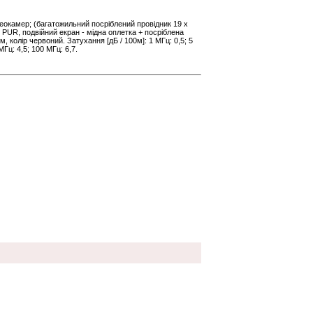
деокамер; (багатожильний посріблений провідник 19 x
м, PUR, подвійний екран - мідна оплетка + посріблена
м, колір червоний. Затухання [дБ / 100м]: 1 МГц: 0,5; 5
МГц: 4,5; 100 МГц: 6,7.