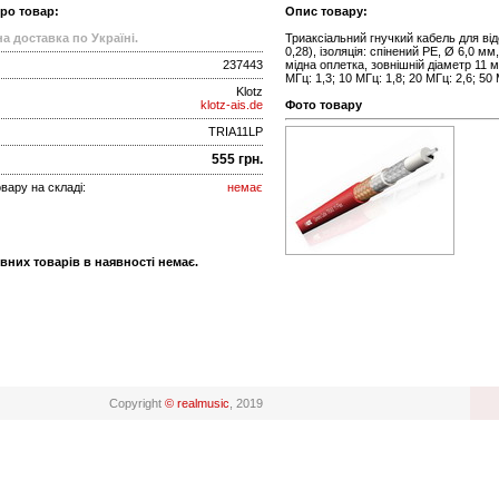
про товар:
Опис товару:
а доставка по Україні.
Триаксіальний гнучкий кабель для ві
0,28), ізоляція: спінений PE, Ø 6,0 м
237443
мідна оплетка, зовнішній діаметр 11 м
МГц: 1,3; 10 МГц: 1,8; 20 МГц: 2,6; 50 
Klotz
klotz-ais.de
Фото товару
TRIA11LP
555 грн.
вару на складі:
немає
вних товарів в наявності немає.
Copyright
© realmusic
, 2019