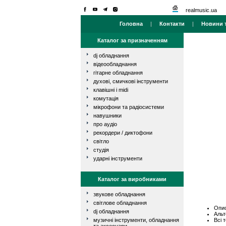
realmusic.ua
Головна
|
Контакти
|
Новини т
Каталог за призначенням
dj обладнання
відеообладнання
гітарне обладнання
духові, смичкові інструменти
клавішні і midi
комутація
мікрофони та радіосистеми
навушники
про аудіо
рекордери / диктофони
світло
студія
ударні інструменти
Каталог за виробниками
звукове обладнання
світлове обладнання
Опис
dj обладнання
Альт
Всі 
музичні інструменти, обладнання