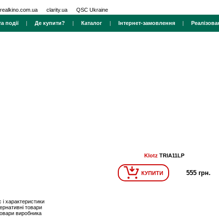
realkino.com.ua
clarity.ua
QSC Ukraine
а події
|
Де купити?
|
Каталог
|
Інтернет-замовлення
|
Реалізова
Klotz
TRIA11LP
555 грн.
КУПИТИ
 і характеристики
ернативні товари
товари виробника