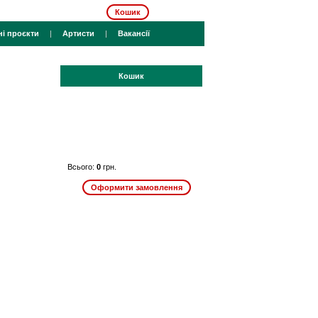
Кошик
ні проєкти
|
Артисти
|
Вакансії
Кошик
Всього:
0
грн.