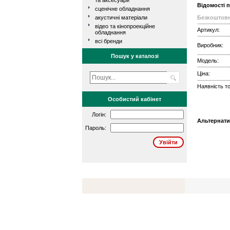
та аксесуари
Відомості 
сценічне обладнання
акустичні матеріали
Безкоштовн
відео та кінопроекційне
Артикул:
обладнання
всі бренди
Виробник:
Пошук у каталозі
Модель:
Ціна:
Наявність то
Особистий кабінет
Логін:
Альтернати
Пароль: