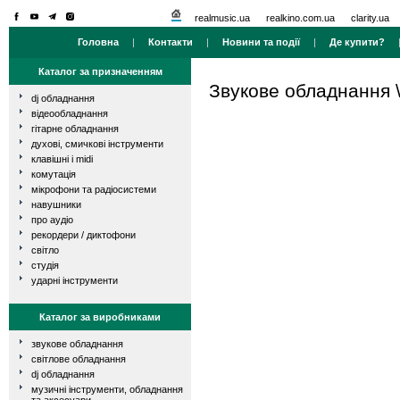
realmusic.ua
realkino.com.ua
clarity.ua
Головна
|
Контакти
|
Новини та події
|
Де купити?
Каталог за призначенням
Звукове обладнання
dj обладнання
відеообладнання
гітарне обладнання
духові, смичкові інструменти
клавішні і midi
комутація
мікрофони та радіосистеми
навушники
про аудіо
рекордери / диктофони
світло
студія
ударні інструменти
Каталог за виробниками
звукове обладнання
світлове обладнання
dj обладнання
музичні інструменти, обладнання