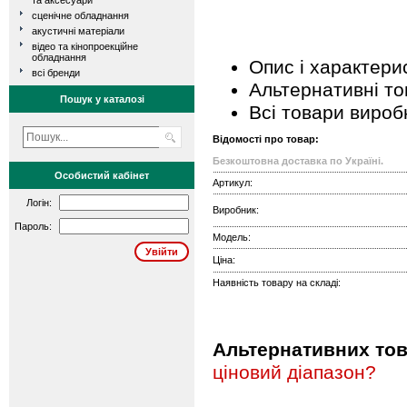
та аксесуари
сценічне обладнання
акустичні матеріали
відео та кінопроекційне
обладнання
Опис і характери
всі бренди
Альтернативні т
Пошук у каталозі
Всі товари вироб
Відомості про товар:
Безкоштовна доставка по Україні.
Особистий кабінет
Артикул:
Логін:
Виробник:
Пароль:
Модель:
Ціна:
Наявність товару на складі:
Альтернативних това
ціновий діапазон?