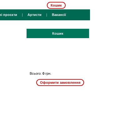
Кошик
ні проєкти
|
Артисти
|
Вакансії
Кошик
Всього:
0
грн.