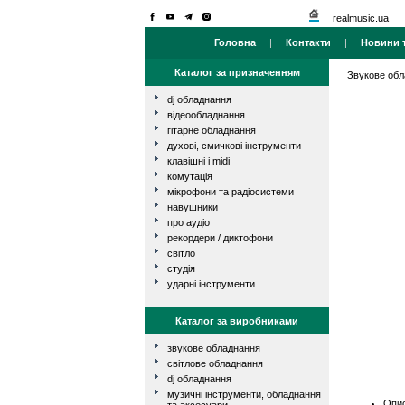
realmusic.ua
Головна
|
Контакти
|
Новини т
Каталог за призначенням
Звукове об
dj обладнання
відеообладнання
гітарне обладнання
духові, смичкові інструменти
клавішні і midi
комутація
мікрофони та радіосистеми
навушники
про аудіо
рекордери / диктофони
світло
студія
ударні інструменти
Каталог за виробниками
звукове обладнання
світлове обладнання
dj обладнання
музичні інструменти, обладнання
Опис