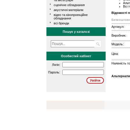
та аксесуари
Альт
сценічне обладнання
Всі 
акустичні матеріали
Відомості 
відео та кінопроекційне
обладнання
Безкоштовн
всі бренди
Артикул:
Пошук у каталозі
Виробник:
Модель:
Ціна:
Особистий кабінет
Наявність то
Логін:
Пароль:
Альтернати