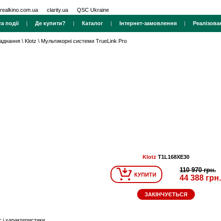
realkino.com.ua
clarity.ua
QSC Ukraine
а події
|
Де купити?
|
Каталог
|
Інтернет-замовлення
|
Реалізова
ладнання
\
Klotz
\
Мультикорні системи TrueLink Pro
Klotz
T1L168XE30
110 970 грн.
КУПИТИ
44 388 грн.
ЗАКІНЧУЄТЬСЯ
 і характеристики