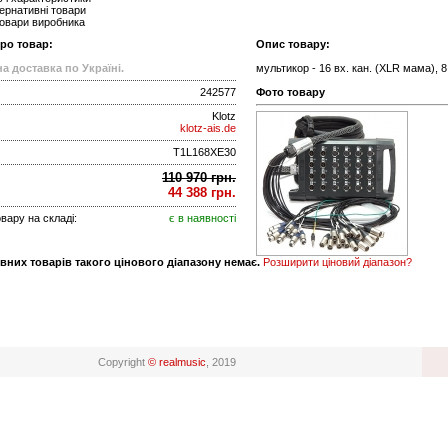
ернативні товари
товари виробника
про товар:
Опис товару:
а доставка по Україні.
мультикор - 16 вх. кан. (XLR мама), 8
242577
Фото товару
Klotz
klotz-ais.de
T1L168XE30
110 970 грн.
44 388 грн.
вару на складі:
є в наявності
вних товарів такого цінового діапазону немає.
Розширити ціновий діапазон?
Copyright
© realmusic
, 2019