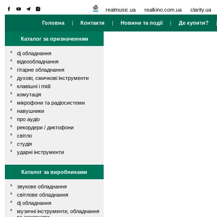
realmusic.ua
realkino.com.ua
clarity.ua
Головна
|
Контакти
|
Новини та події
|
Де купити?
Каталог за призначенням
dj обладнання
відеообладнання
гітарне обладнання
духові, смичкові інструменти
клавішні і midi
комутація
мікрофони та радіосистеми
навушники
про аудіо
рекордери / диктофони
світло
студія
ударні інструменти
Каталог за виробниками
звукове обладнання
світлове обладнання
dj обладнання
музичні інструменти, обладнання