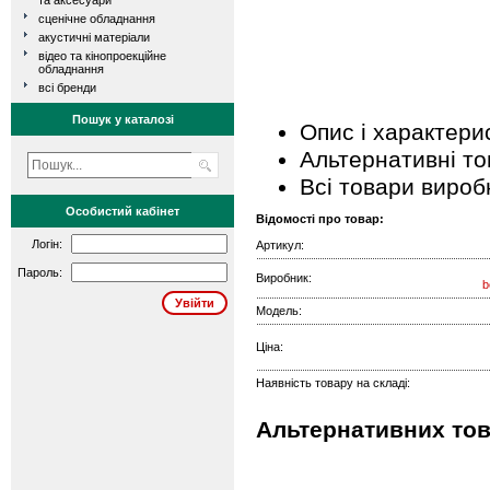
та аксесуари
сценічне обладнання
акустичні матеріали
відео та кінопроекційне
обладнання
всі бренди
Пошук у каталозі
Опис і характери
Альтернативні т
Всі товари вироб
Особистий кабінет
Відомості про товар:
Логін:
Артикул:
Пароль:
Виробник:
b
Модель:
Ціна:
Наявність товару на складі:
Альтернативних тов