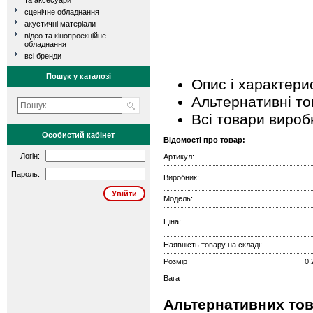
та аксесуари
сценічне обладнання
акустичні матеріали
відео та кінопроекційне
обладнання
всі бренди
Пошук у каталозі
Опис і характери
Альтернативні т
Всі товари вироб
Особистий кабінет
Відомості про товар:
Логін:
Артикул:
Пароль:
Виробник:
Модель:
Ціна:
Наявність товару на складі:
Розмір
0.
Вага
Альтернативних това