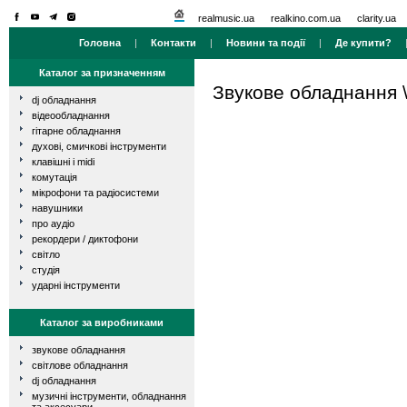
realmusic.ua
realkino.com.ua
clarity.ua
Головна
|
Контакти
|
Новини та події
|
Де купити?
Каталог за призначенням
Звукове обладнання
dj обладнання
відеообладнання
гітарне обладнання
духові, смичкові інструменти
клавішні і midi
комутація
мікрофони та радіосистеми
навушники
про аудіо
рекордери / диктофони
світло
студія
ударні інструменти
Каталог за виробниками
звукове обладнання
світлове обладнання
dj обладнання
музичні інструменти, обладнання