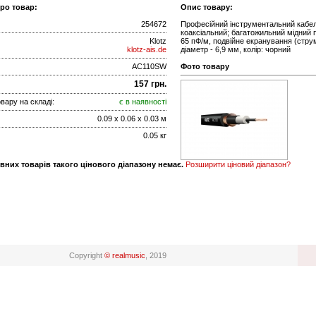
про товар:
Опис товару:
254672
Професійний інструментальний кабель 
коаксіальний; багатожильний мідний п
Klotz
65 пФ/м, подвійне екранування (стру
klotz-ais.de
діаметр - 6,9 мм, колір: чорний
AC110SW
Фото товару
157 грн.
вару на складі:
є в наявності
0.09 x 0.06 x 0.03 м
0.05 кг
вних товарів такого цінового діапазону немає.
Розширити ціновий діапазон?
Copyright
© realmusic
, 2019