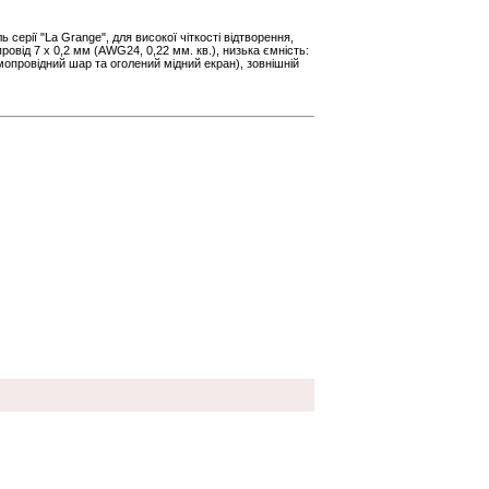
серії "La Grange", для високої чіткості відтворення,
ровід 7 x 0,2 мм (AWG24, 0,22 мм. кв.), низька ємність:
мопровідний шар та оголений мідний екран), зовнішній