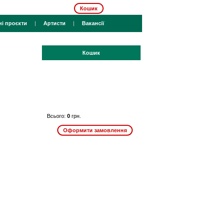
Кошик
ні проєкти
|
Артисти
|
Вакансії
Кошик
Всього:
0
грн.