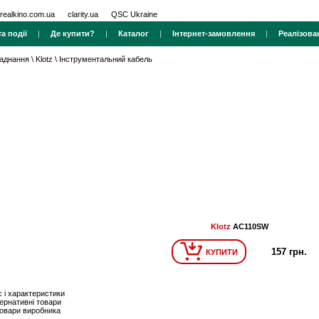
realkino.com.ua
clarity.ua
QSC Ukraine
а події
|
Де купити?
|
Каталог
|
Інтернет-замовлення
|
Реалізова
ладнання
\
Klotz
\
Інструментальний кабель
Klotz
AC110SW
157 грн.
КУПИТИ
 і характеристики
ернативні товари
товари виробника