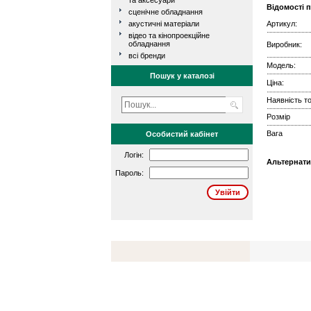
та аксесуари
Відомості 
сценічне обладнання
акустичні матеріали
Артикул:
відео та кінопроекційне
обладнання
Виробник:
всі бренди
Модель:
Пошук у каталозі
Ціна:
Наявність то
Розмір
Вага
Особистий кабінет
Логін:
Альтернати
Пароль: