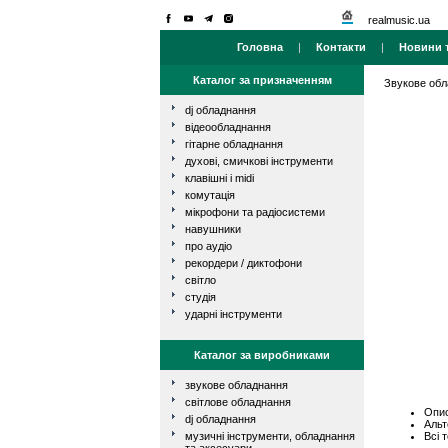
realmusic.ua
Головна
|
Контакти
|
Новини т
Каталог за призначенням
Звукове об
dj обладнання
відеообладнання
гітарне обладнання
духові, смичкові інструменти
клавішні і midi
комутація
мікрофони та радіосистеми
навушники
про аудіо
рекордери / диктофони
світло
студія
ударні інструменти
Каталог за виробниками
звукове обладнання
світлове обладнання
Опис
dj обладнання
Альт
Всі 
музичні інструменти, обладнання