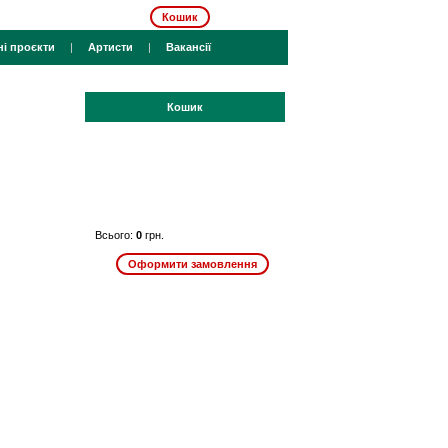
Кошик
ні проєкти
|
Артисти
|
Вакансії
Кошик
Всього:
0
грн.