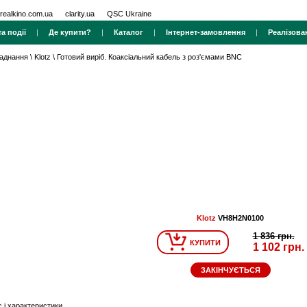
realkino.com.ua
clarity.ua
QSC Ukraine
а події
|
Де купити?
|
Каталог
|
Інтернет-замовлення
|
Реалізова
ладнання
\
Klotz
\
Готовий виріб. Коаксіальний кабель з роз'ємами BNC
Klotz
VH8H2N0100
1 836 грн.
КУПИТИ
1 102 грн.
ЗАКІНЧУЄТЬСЯ
 і характеристики