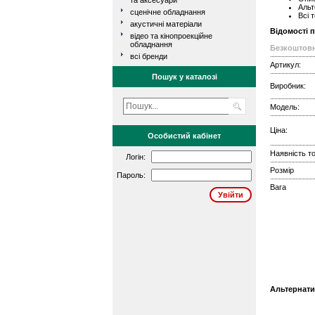
та аксесуари
Альт
сценічне обладнання
Всі 
акустичні матеріали
Відомості 
відео та кінопроекційне
обладнання
Безкоштовн
всі бренди
Артикул:
Пошук у каталозі
Виробник:
Модель:
Ціна:
Особистий кабінет
Наявність то
Логін:
Розмір
Пароль:
Вага
Альтернати