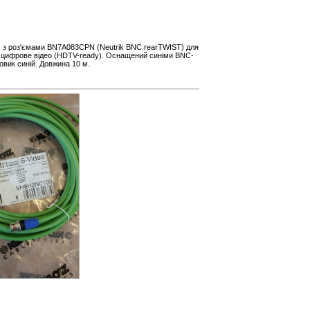
) з роз'ємами BN7A083CPN (Neutrik BNC rearTWIST) для
 / цифрове відео (HDTV-ready). Оснащений синіми BNC-
овик синій. Довжина 10 м.