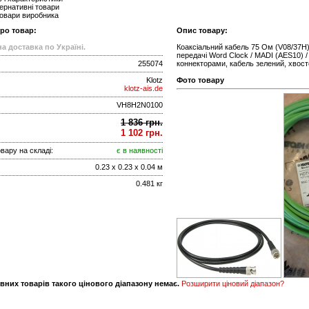
ернативні товари
товари виробника
про товар:
Опис товару:
а доставка по Україні.
Коаксіальний кабель 75 Ом (V08/37H
передачі Word Clock / MADI (AES10)
255074
коннекторами, кабель зелений, хвост
Klotz
Фото товару
klotz-ais.de
VH8H2N0100
1 836 грн.
1 102 грн.
вару на складі:
є в наявності
0.23 x 0.23 x 0.04 м
0.481 кг
вних товарів такого цінового діапазону немає.
Розширити ціновий діапазон?