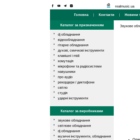
realmusic.ua
Головна
|
Контакти
|
Новини т
Каталог за призначенням
Звукове об
dj обладнання
відеообладнання
гітарне обладнання
духові, смичкові інструменти
клавішні і midi
комутація
мікрофони та радіосистеми
навушники
про аудіо
рекордери / диктофони
світло
студія
ударні інструменти
Каталог за виробниками
звукове обладнання
світлове обладнання
dj обладнання
музичні інструменти, обладнання
Опис