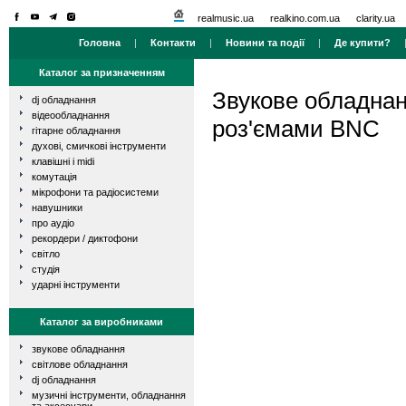
realmusic.ua
realkino.com.ua
clarity.ua
Головна
|
Контакти
|
Новини та події
|
Де купити?
Каталог за призначенням
Звукове обладна
dj обладнання
відеообладнання
роз'ємами BNC
гітарне обладнання
духові, смичкові інструменти
клавішні і midi
комутація
мікрофони та радіосистеми
навушники
про аудіо
рекордери / диктофони
світло
студія
ударні інструменти
Каталог за виробниками
звукове обладнання
світлове обладнання
dj обладнання
музичні інструменти, обладнання