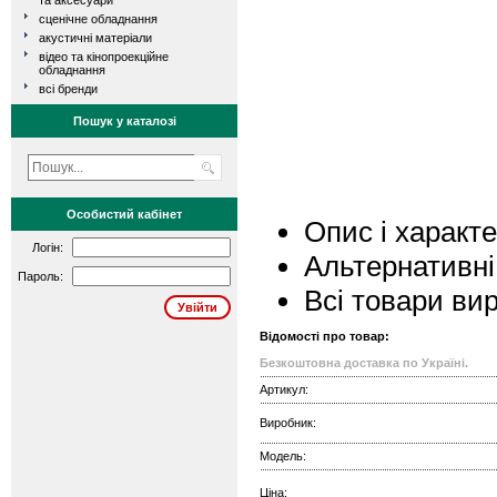
та аксесуари
сценічне обладнання
акустичні матеріали
відео та кінопроекційне
обладнання
всі бренди
Пошук у каталозі
Особистий кабінет
Опис і характ
Логін:
Альтернативні
Пароль:
Всі товари ви
Відомості про товар:
Безкоштовна доставка по Україні.
Артикул:
Виробник:
Модель:
Ціна: