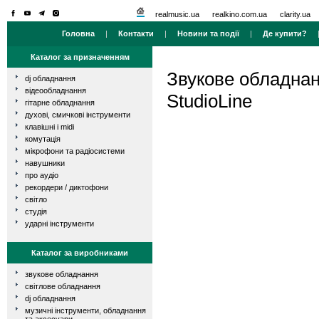
realmusic.ua
realkino.com.ua
clarity.ua
Головна
|
Контакти
|
Новини та події
|
Де купити?
Каталог за призначенням
Звукове обладна
dj обладнання
відеообладнання
StudioLine
гітарне обладнання
духові, смичкові інструменти
клавішні і midi
комутація
мікрофони та радіосистеми
навушники
про аудіо
рекордери / диктофони
світло
студія
ударні інструменти
Каталог за виробниками
звукове обладнання
світлове обладнання
dj обладнання
музичні інструменти, обладнання