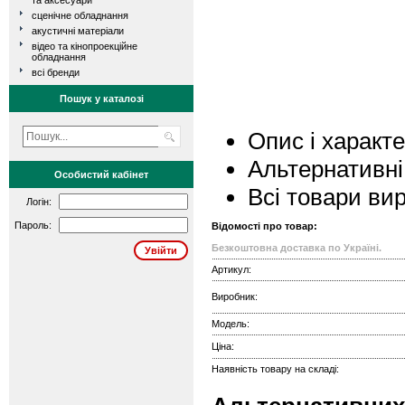
та аксесуари
сценічне обладнання
акустичні матеріали
відео та кінопроекційне
обладнання
всі бренди
Пошук у каталозі
Опис і характ
Альтернативні
Особистий кабінет
Всі товари ви
Логін:
Пароль:
Відомості про товар:
Безкоштовна доставка по Україні.
Артикул:
Виробник:
Модель:
Ціна:
Наявність товару на складі: