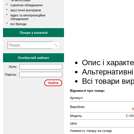
та аксесуари
сценічне обладнання
акустичні матеріали
відео та кінопроекційне
обладнання
всі бренди
Пошук у каталозі
Особистий кабінет
Опис і характ
Логін:
Альтернативні
Пароль:
Всі товари ви
Відомості про товар:
Артикул:
Виробник:
b
Модель:
C-ONE
Ціна:
Наявність товару на складі: