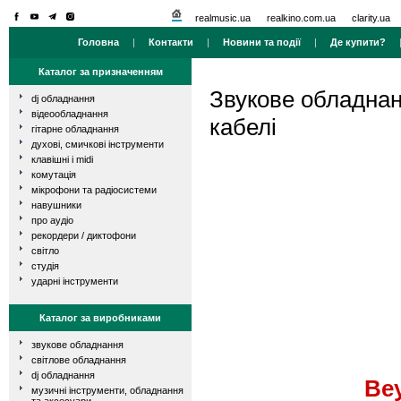
realmusic.ua
realkino.com.ua
clarity.ua
Головна
|
Контакти
|
Новини та події
|
Де купити?
Каталог за призначенням
Звукове обладна
dj обладнання
відеообладнання
кабелі
гітарне обладнання
духові, смичкові інструменти
клавішні і midi
комутація
мікрофони та радіосистеми
навушники
про аудіо
рекордери / диктофони
світло
студія
ударні інструменти
Каталог за виробниками
звукове обладнання
світлове обладнання
dj обладнання
Be
музичні інструменти, обладнання