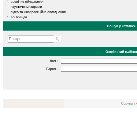
сценічне обладнання
акустичні матеріали
відео та кінопроекційне обладнання
всі бренди
Пошук у каталозі
Особистий кабіне
Логін:
Пароль:
Copyright