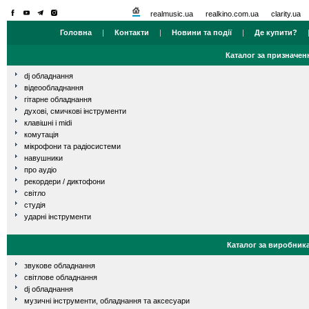
realmusic.ua
realkino.com.ua
clarity.ua
Головна
|
Контакти
|
Новини та події
|
Де купити?
Каталог за призначен
dj обладнання
відеообладнання
гітарне обладнання
духові, смичкові інструменти
клавішні і midi
комутація
мікрофони та радіосистеми
навушники
про аудіо
рекордери / диктофони
світло
студія
ударні інструменти
Каталог за виробник
звукове обладнання
світлове обладнання
dj обладнання
музичні інструменти, обладнання та аксесуари