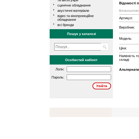
та аксесуари
Відомості 
сценічне обладнання
акустичні матеріали
Безкоштовн
відео та кінопроекційне
Артикул:
обладнання
всі бренди
Виробник:
Пошук у каталозі
Модель:
Ціна:
Наявність т
складі:
Особистий кабінет
Логін:
Альтернати
Пароль: