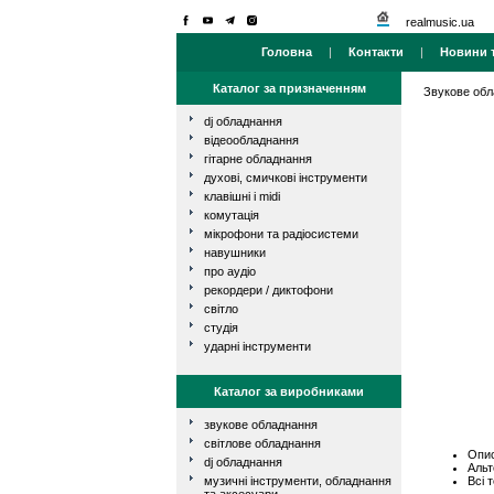
realmusic.ua
Головна
|
Контакти
|
Новини т
Каталог за призначенням
Звукове об
dj обладнання
відеообладнання
гітарне обладнання
духові, смичкові інструменти
клавішні і midi
комутація
мікрофони та радіосистеми
навушники
про аудіо
рекордери / диктофони
світло
студія
ударні інструменти
Каталог за виробниками
звукове обладнання
світлове обладнання
Опис
dj обладнання
Альт
Всі 
музичні інструменти, обладнання