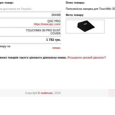
про товар:
Опис товару:
а доставка по Україні.
Пилозахісна накидка для TouchMix-30
284488
Фото товару
QSC PRO
https://www.qsc.com/
TOUCHMIX-30 PRO DUST
COVER
1 782 грн.
овару на
немає
вних товарів такого цінового діапазону немає.
Розширити ціновий діапазон?
Copyright
© realmusic
, 2019