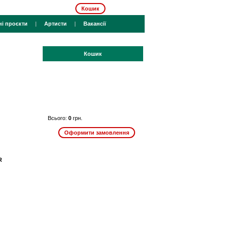
Кошик
ні проєкти
|
Артисти
|
Вакансії
Кошик
Всього:
0
грн.
R