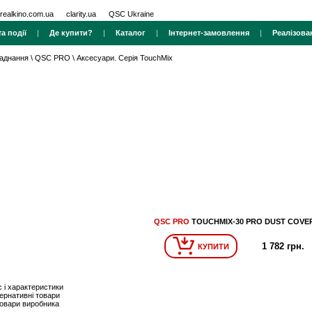
realkino.com.ua
clarity.ua
QSC Ukraine
а події
|
Де купити?
|
Каталог
|
Інтернет-замовлення
|
Реалізова
ладнання
\
QSC PRO
\
Аксесуари. Серія TouchMix
QSC PRO
TOUCHMIX-30 PRO DUST COVE
1 782 грн.
КУПИТИ
 і характеристики
ернативні товари
товари виробника